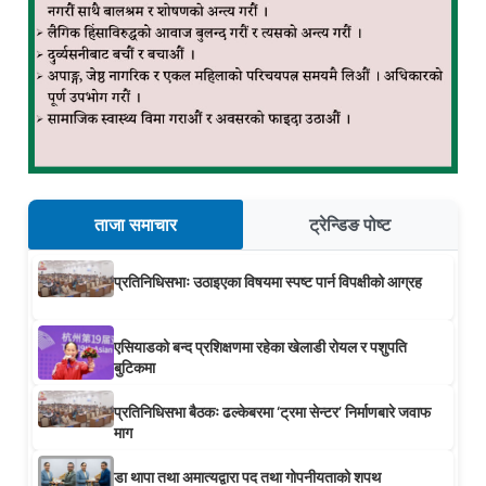
ताजा समाचार
ट्रेन्डिङ पोष्ट
प्रतिनिधिसभाः उठाइएका विषयमा स्पष्ट पार्न विपक्षीको आग्रह
एसियाडको बन्द प्रशिक्षणमा रहेका खेलाडी रोयल र पशुपति
बुटिकमा
प्रतिनिधिसभा बैठकः ढल्केबरमा ‘ट्रमा सेन्टर’ निर्माणबारे जवाफ
माग
डा थापा तथा अमात्यद्वारा पद तथा गोपनीयताको शपथ