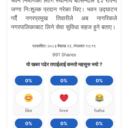
भवन निर्माणका लागि स्थानीय बासिन्दाले ६२ रोपनी
जग्गा निःशुल्क प्रदान गरेका थिए। भवन उद्घाटन
गर्दै नगरप्रमुख तिवारीले अब नागरिकले
नगरपालिकाबाट लिने सेवा सुविधा सहज हुने बताए।
प्रकाशित :२०८३ बैशाख २९, मंगलवार १२:१९
991
Shares
यो खबर पढेर तपाईलाई कस्तो महसुस भयो ?
0%
0%
0%
like
love
haha
0%
0%
0%