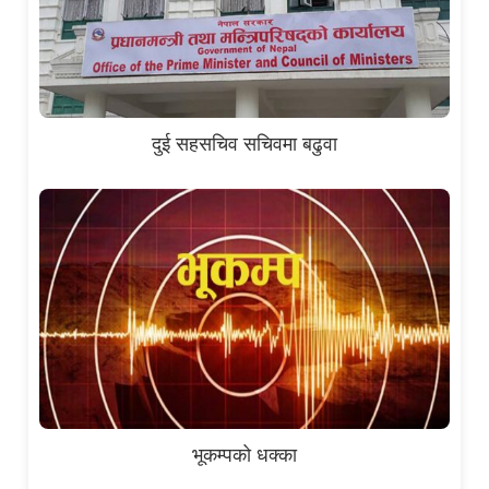
दुई सहसचिव सचिवमा बढुवा
भूकम्पको धक्का