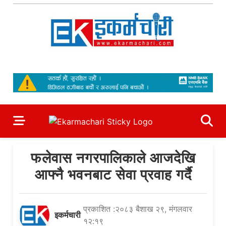
Skip
to
content
Ekarmachari
#1 Online Newsportal
फलेवास नगरपालिकाले आजदेखि
आफ्नै भवनबाट सेवा प्रवाह गर्दै
प्रकाशित :२०८३ बैशाख २९, मंगलवार
इकर्मचारी
१२:१९