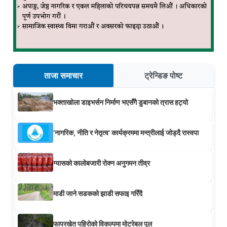
ताजा समाचार
ट्रेन्डिङ पोष्ट
भक्ताखोला डाइभर्सन निर्माण भएसँगै डुबानको त्रास हट्यो
‘नागरिक, नीति र नेतृत्व’ कार्यक्रममा मन्त्रीलाई जोड्दै रास्वपा
ग्यासको कालोबजारी रोक्न अनुगमन तीव्र
माडी जाने सडकको झाडी सफाइ गरिँदै
फापरखेत पहिरोको विकल्पमा मोटरेबल पुल