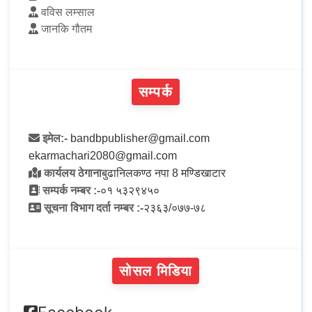
वविस लम्साल
जानकि गौतम
सम्पर्क
इमेल:-
bandbpublisher@gmail.com
ekarmachari2080@gmail.com
कार्यलय ठेगाना
बुढानिलकण्ठ नपा 8 मण्डिखाटार
सम्पर्क नम्बर :-
०१ ५३२९४५०
सूचना विभाग दर्ता नम्बर :-
२३६३/०७७-७८
सोसल मिडिया