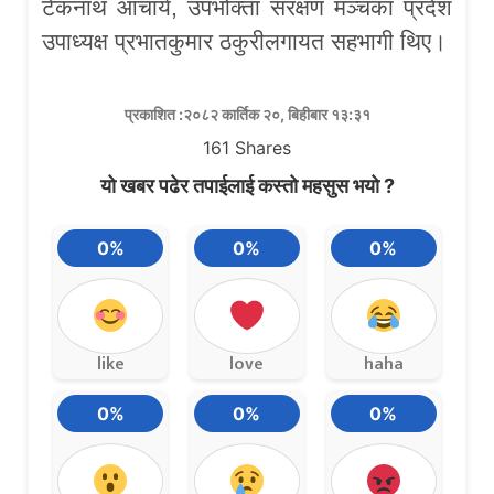
टेकनाथ आचार्य, उपभोक्ता संरक्षण मञ्चका प्रदेश
उपाध्यक्ष प्रभातकुमार ठकुरीलगायत सहभागी थिए।
प्रकाशित :२०८२ कार्तिक २०, बिहीबार १३:३१
161
Shares
यो खबर पढेर तपाईलाई कस्तो महसुस भयो ?
0%
0%
0%
like
love
haha
0%
0%
0%