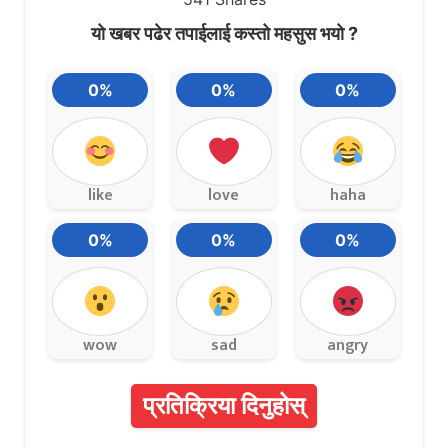
यो खबर पढेर तपाईलाई कस्तो महसुस भयो ?
0%
0%
0%
like
love
haha
0%
0%
0%
wow
sad
angry
प्रतिक्रिया दिनुहोस्