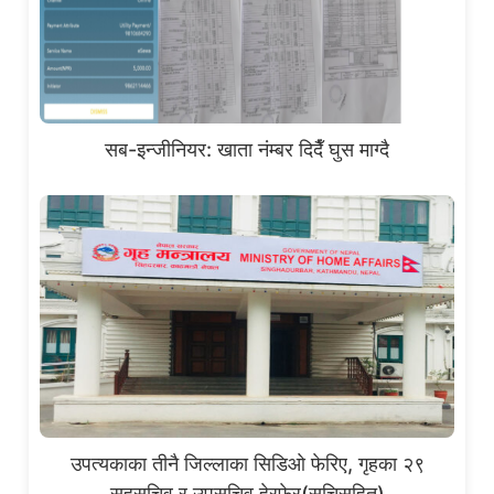
सब-इन्जीनियर: खाता नंम्बर दिदैँ घुस माग्दै
उपत्यकाका तीनै जिल्लाका सिडिओ फेरिए, गृहका २९
सहसचिव र उपसचिव हेरफेर(सुचिसहित)