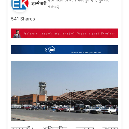
इकर्मचारी
१४:०२
541
Shares