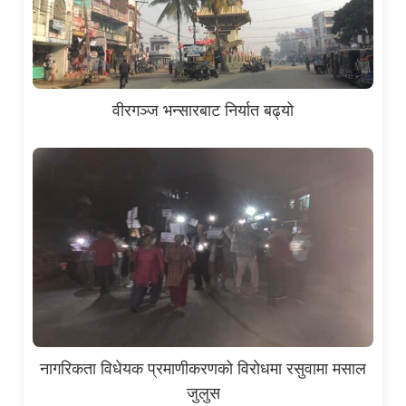
वीरगञ्ज भन्सारबाट निर्यात बढ्यो
नागरिकता विधेयक प्रमाणीकरणको विरोधमा रसुवामा मसाल
जुलुस