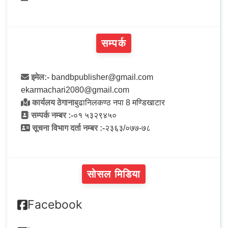
सम्पर्क
इमेल:-
bandbpublisher@gmail.com
ekarmachari2080@gmail.com
कार्यलय ठेगाना
बुढानिलकण्ठ नपा 8 मण्डिखाटार
सम्पर्क नम्बर :-
०१ ५३२९४५०
सूचना विभाग दर्ता नम्बर :-
२३६३/०७७-७८
सोसल मिडिया
Facebook