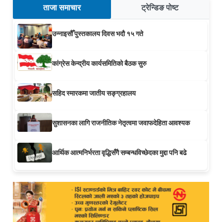
ताजा समाचार
ट्रेन्डिङ पोष्ट
उन्नाइसौँ पुस्तकालय दिवस भदौ १५ गते
कांग्रेस केन्द्रीय कार्यसमितिको बैठक सुरु
सहिद स्मारकमा जातीय सङ्ग्रहालय
सुशासनका लागि राजनीतिक नेतृत्वमा जवाफदेहिता आवश्यक
आर्थिक आत्मनिर्भरता वृद्धिसँगै सम्बन्धविच्छेदका मुद्दा पनि बढे