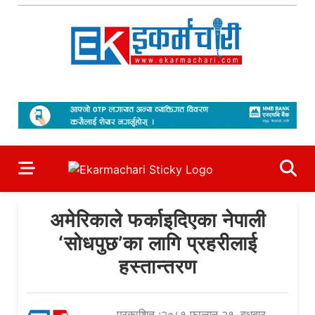
Skip
to
content
Ekarmachari
#1 Online Newsportal
अमेरिकाले फर्काइदिएका नेपाली
‘सोधपुछ’का लागि प्रहरीलाई
हस्तान्तरण
प्रकाशित :२०८१ फाल्गुन २१, बुधबार