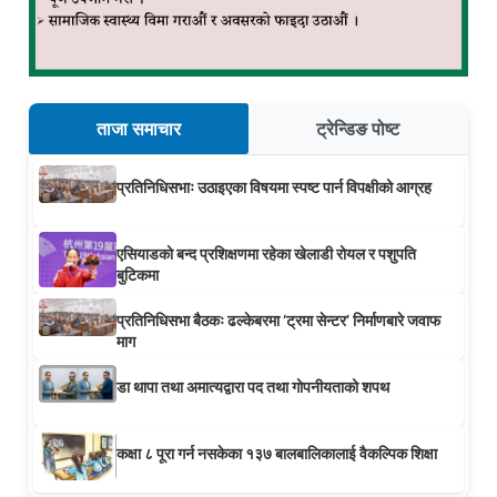
ताजा समाचार
ट्रेन्डिङ पोष्ट
प्रतिनिधिसभाः उठाइएका विषयमा स्पष्ट पार्न विपक्षीको आग्रह
एसियाडको बन्द प्रशिक्षणमा रहेका खेलाडी रोयल र पशुपति
बुटिकमा
प्रतिनिधिसभा बैठकः ढल्केबरमा ‘ट्रमा सेन्टर’ निर्माणबारे जवाफ
माग
डा थापा तथा अमात्यद्वारा पद तथा गोपनीयताको शपथ
कक्षा ८ पूरा गर्न नसकेका १३७ बालबालिकालाई वैकल्पिक शिक्षा