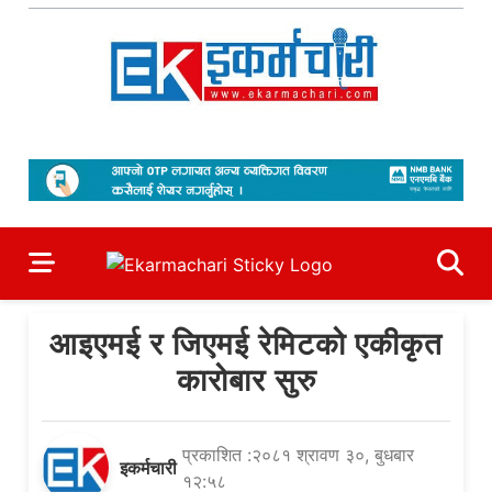
Skip
to
content
Ekarmachari
#1 Online Newsportal
आइएमई र जिएमई रेमिटको एकीकृत
कारोबार सुरु
प्रकाशित :२०८१ श्रावण ३०, बुधबार
इकर्मचारी
१२:५८