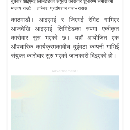
बुधबार आइएमइ लिमिटेडकोे संयुक्त कारोवार शुभारम्भ समारोहमा
मन्तव्य राख्दै । तस्बिरः प्रदीपराज वन्त÷रासस
काठमाडौं। आइएमई र जिएमई रेमिट गाभिएर
आजदेखि आइएमई लिमिटेडका रुपमा एकीकृत
कारोबार सुरु भएको छ। यहाँ आयोजित एक
औपचारिक कार्यक्रमकाबीच दुईवटा कम्पनी गाभिई
संयुक्त कारोबार सुरु भएको जानकारी दिइएको हो।
Advertisement 1