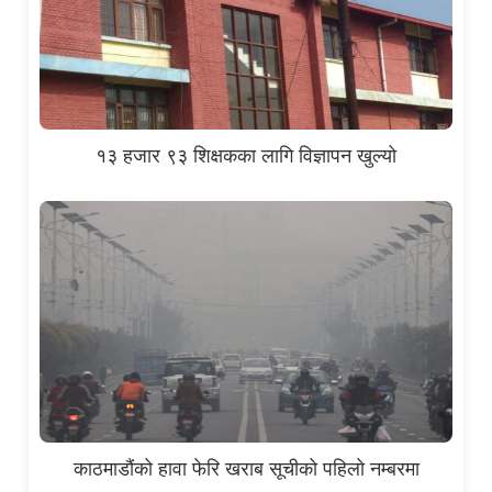
१३ हजार ९३ शिक्षकका लागि विज्ञापन खुल्यो
काठमाडौंको हावा फेरि खराब सूचीको पहिलो नम्बरमा