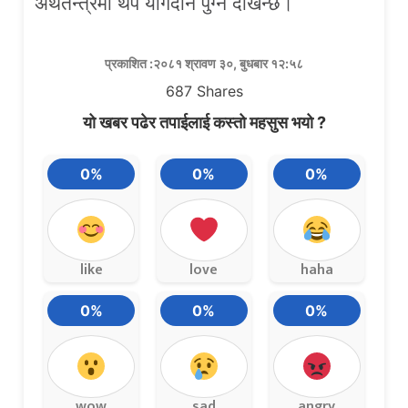
अर्थतन्त्रमा थप योगदान पुग्ने देखिन्छ।
प्रकाशित :२०८१ श्रावण ३०, बुधबार १२:५८
687
Shares
यो खबर पढेर तपाईलाई कस्तो महसुस भयो ?
0%
0%
0%
like
love
haha
0%
0%
0%
wow
sad
angry