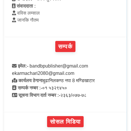
संवाददाता :
वविस लम्साल
जानकि गौतम
सम्पर्क
इमेल:-
bandbpublisher@gmail.com
ekarmachari2080@gmail.com
कार्यलय ठेगाना
बुढानिलकण्ठ नपा 8 मण्डिखाटार
सम्पर्क नम्बर :-
०१ ५३२९४५०
सूचना विभाग दर्ता नम्बर :-
२३६३/०७७-७८
सोसल मिडिया