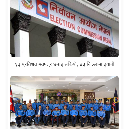
९३ प्रतिशत मतपत्र छपाइ सकियो, ४३ जिल्लामा ढुवानी