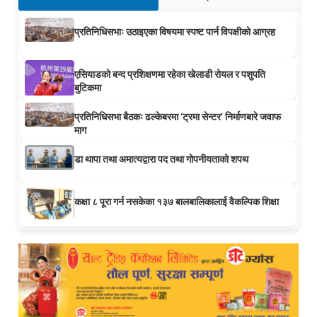
प्रतिनिधिसभाः उठाइएका विषयमा स्पष्ट पार्न विपक्षीको आग्रह
एसियाडको बन्द प्रशिक्षणमा रहेका खेलाडी रोयल र पशुपति
बुटिकमा
प्रतिनिधिसभा बैठकः ढल्केबरमा ‘ट्रमा सेन्टर’ निर्माणबारे जवाफ
माग
डा थापा तथा अमात्यद्वारा पद तथा गोपनीयताको शपथ
कक्षा ८ पूरा गर्न नसकेका १३७ बालबालिकालाई वैकल्पिक शिक्षा