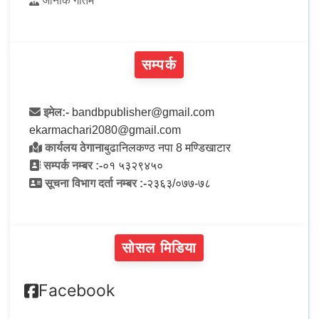
जानकि गौतम
सम्पर्क
इमेल:-
bandbpublisher@gmail.com
ekarmachari2080@gmail.com
कार्यलय ठेगाना
बुढानिलकण्ठ नपा 8 मण्डिखाटार
सम्पर्क नम्बर :-
०१ ५३२९४५०
सूचना विभाग दर्ता नम्बर :-
२३६३/०७७-७८
सोसल मिडिया
Facebook