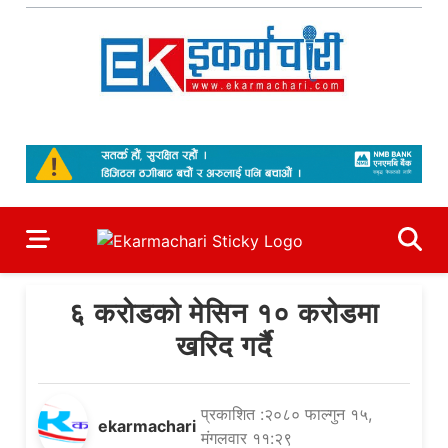
Skip
to
content
Ekarmachari
#1 Online Newsportal
६ करोडको मेसिन १० करोडमा
खरिद गर्दै
प्रकाशित :२०८० फाल्गुन १५,
ekarmachari
मंगलवार ११:२९