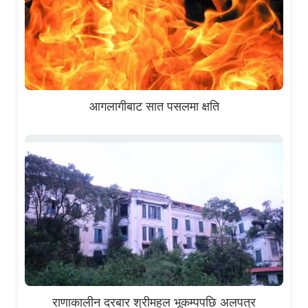
आगलागीबाट सात पसलमा क्षति
राणाकालीन दरबार श्रीमहल भूकम्पपछि अलपत्र