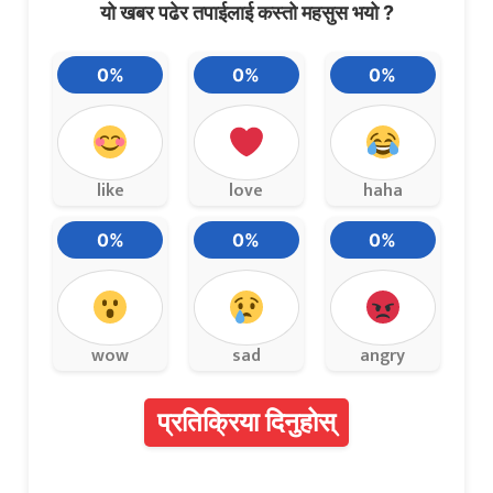
यो खबर पढेर तपाईलाई कस्तो महसुस भयो ?
0%
0%
0%
like
love
haha
0%
0%
0%
wow
sad
angry
प्रतिक्रिया दिनुहोस्