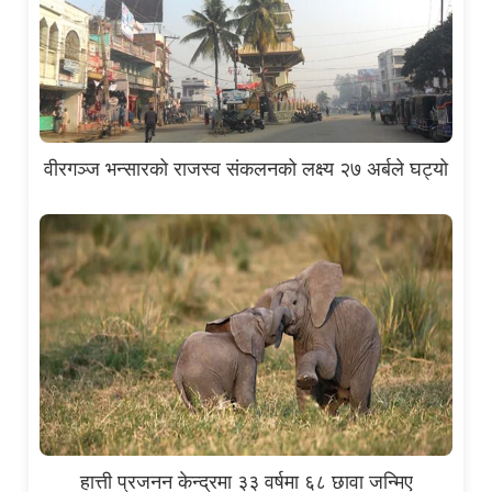
वीरगञ्ज भन्सारको राजस्व संकलनको लक्ष्य २७ अर्बले घट्यो
हात्ती प्रजनन केन्द्रमा ३३ वर्षमा ६८ छावा जन्मिए