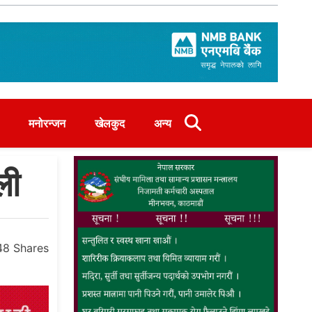
मनोरन्जन
खेलकुद
अन्य
ली
48
Shares