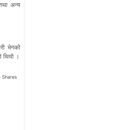
 तथा अन्य
ी भेगकोे
को थियो ।
8
Shares