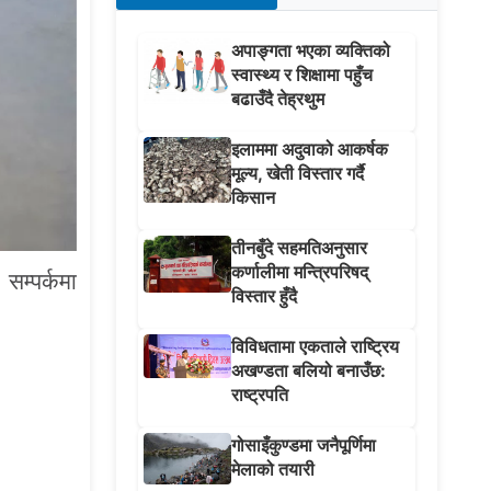
अपाङ्गता भएका व्यक्तिको
स्वास्थ्य र शिक्षामा पहुँच
बढाउँदै तेह्रथुम
इलाममा अदुवाको आकर्षक
मूल्य, खेती विस्तार गर्दै
किसान
तीनबुँदे सहमतिअनुसार
कर्णालीमा मन्त्रिपरिषद्
सम्पर्कमा
विस्तार हुँदै
विविधतामा एकताले राष्ट्रिय
अखण्डता बलियो बनाउँछ:
राष्ट्रपति
गोसाइँकुण्डमा जनैपूर्णिमा
मेलाको तयारी