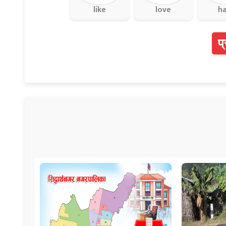
like
love
h
प