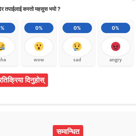
ेर तपाईलाई कस्तो महसुस भयो ?
0%
0%
0%
0%
aha
wow
sad
angry
्रतिक्रिया दिनुहोस्
सम्वन्धित