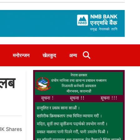
मनोरन्जन
खेलकुद
अन्य
तलब
1K
Shares