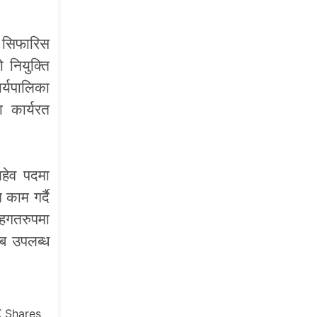
ै सिफारिस
नियुक्ति
र्यपालिका
 कार्यरत
अहेव पदमा
काम गर्दै
तहगतरुपमा
लब उपलब्ध
K
Shares