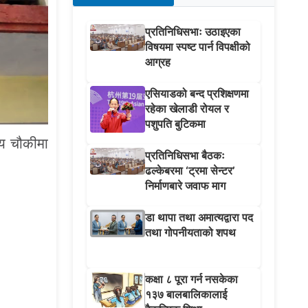
प्रतिनिधिसभाः उठाइएका
विषयमा स्पष्ट पार्न विपक्षीको
आग्रह
एसियाडको बन्द प्रशिक्षणमा
रहेका खेलाडी रोयल र
पशुपति बुटिकमा
्य चौकीमा
प्रतिनिधिसभा बैठकः
ढल्केबरमा ‘ट्रमा सेन्टर’
निर्माणबारे जवाफ माग
डा थापा तथा अमात्यद्वारा पद
तथा गोपनीयताको शपथ
कक्षा ८ पूरा गर्न नसकेका
१३७ बालबालिकालाई