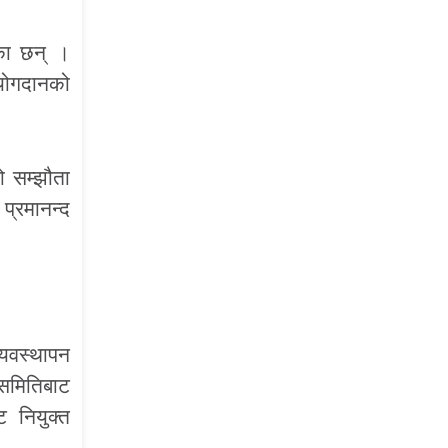
एका छन् ।
 योगदानको
ो सम्झौता
प्रमानन्द
्यवस्थापन
समितिबाट
 नियुक्त