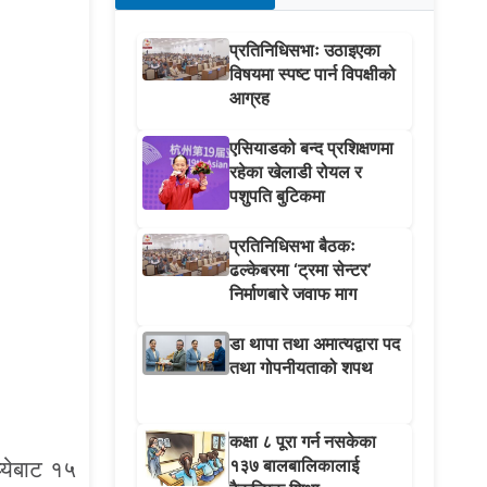
प्रतिनिधिसभाः उठाइएका
विषयमा स्पष्ट पार्न विपक्षीको
आग्रह
एसियाडको बन्द प्रशिक्षणमा
रहेका खेलाडी रोयल र
पशुपति बुटिकमा
प्रतिनिधिसभा बैठकः
ढल्केबरमा ‘ट्रमा सेन्टर’
निर्माणबारे जवाफ माग
डा थापा तथा अमात्यद्वारा पद
तथा गोपनीयताको शपथ
कक्षा ८ पूरा गर्न नसकेका
१३७ बालबालिकालाई
ध्येबाट १५