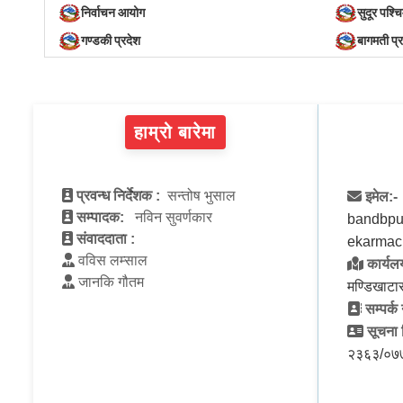
निर्वाचन आयोग
सुदूर पश्च
गण्डकी प्रदेश
बागमती प्
हाम्रो बारेमा
प्रवन्ध निर्देशक :
सन्तोष भुसाल
इमेल:-
सम्पादक:
नविन सुवर्णकार
bandbpu
संवाददाता :
ekarmac
वविस लम्साल
कार्यलय
जानकि गौतम
मण्डिखाटा
सम्पर्क 
सूचना व
२३६३/०७