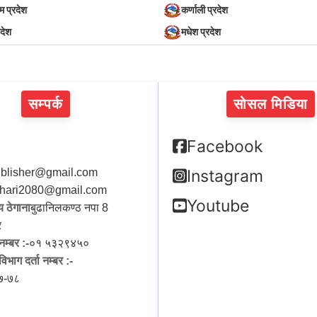
िम प्रदेश
कर्णाली प्रदेश
रदेश
मधेश प्रदेश
सम्पर्क
सोसल मिडिया
Facebook
blisher@gmail.com
Instagram
hari2080@gmail.com
Youtube
 ठेगाना
बुढानिलकण्ठ नपा 8
र
नम्बर :-
०१ ५३२९४५०
िभाग दर्ता नम्बर :-
७-७८