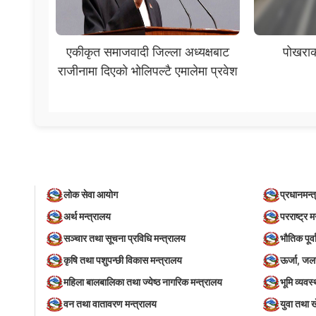
एकीकृत समाजवादी जिल्ला अध्यक्षबाट
पोखराका 
राजीनामा दिएको भोलिपल्टै एमालेमा प्रवेश
लोक सेवा आयोग
प्रधानमन्त
अर्थ मन्त्रालय
परराष्ट्र म
सञ्‍चार तथा सूचना प्रविधि मन्त्रालय
भौतिक पूर्
कृषि तथा पशुपन्छी विकास मन्त्रालय
ऊर्जा, जल
महिला बालबालिका तथा ज्येष्ठ नागरिक मन्त्रालय
भूमि व्यव
वन तथा वातावरण मन्त्रालय
युवा तथा 