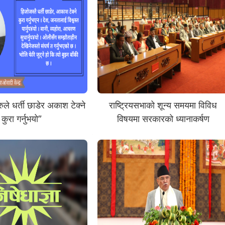
ुले धर्ती छाडेर अकाश टेक्ने
राष्ट्रियसभाको शून्य समयमा विविध
कुरा गर्नुभयो”
विषयमा सरकारको ध्यानाकर्षण