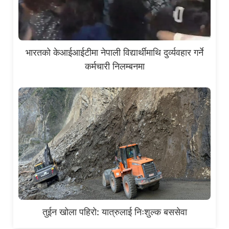
भारतको केआईआईटीमा नेपाली विद्यार्थीमाथि दुर्व्यवहार गर्ने
कर्मचारी निलम्बनमा
तुईन खोला पहिरो: यात्रुलाई निःशुल्क बससेवा