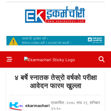
Skip
to
content
Ekarmachari
#1 Online Newsportal
४ बर्षे स्नातक तेस्रो वर्षको परीक्षा
आवेदन फारम खुल्ला
प्रकाशित :२०७८ माघ २९, शनिबार
ekarmachari
२१:१०