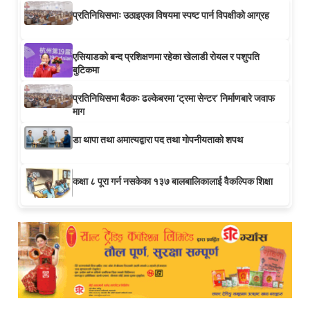
प्रतिनिधिसभाः उठाइएका विषयमा स्पष्ट पार्न विपक्षीको आग्रह
एसियाडको बन्द प्रशिक्षणमा रहेका खेलाडी रोयल र पशुपति
बुटिकमा
प्रतिनिधिसभा बैठकः ढल्केबरमा ‘ट्रमा सेन्टर’ निर्माणबारे जवाफ
माग
डा थापा तथा अमात्यद्वारा पद तथा गोपनीयताको शपथ
कक्षा ८ पूरा गर्न नसकेका १३७ बालबालिकालाई वैकल्पिक शिक्षा