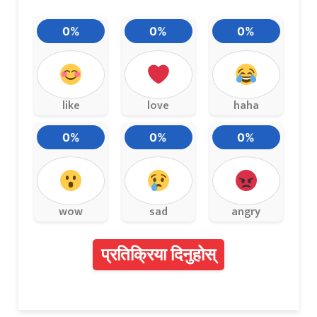
0%
0%
0%
like
love
haha
0%
0%
0%
wow
sad
angry
प्रतिक्रिया दिनुहोस्