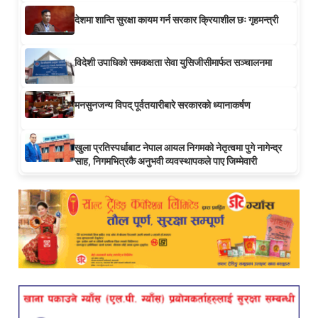
देशमा शान्ति सुरक्षा कायम गर्न सरकार क्रियाशील छः गृहमन्त्री
विदेशी उपाधिको समकक्षता सेवा युसिजीसीमार्फत सञ्चालनमा
मनसुनजन्य विपद् पूर्वतयारीबारे सरकारको ध्यानाकर्षण
खुला प्रतिस्पर्धाबाट नेपाल आयल निगमको नेतृत्वमा पुगे नागेन्द्र
साह, निगमभित्रकै अनुभवी व्यवस्थापकले पाए जिम्मेवारी