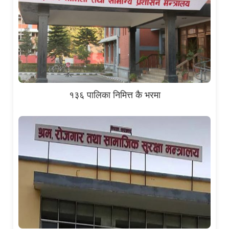
१३६ पालिका निमित्त कै भरमा