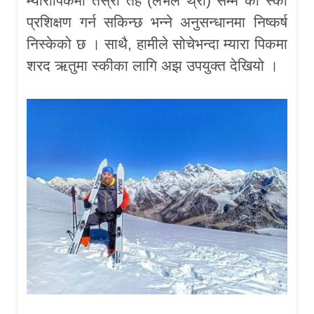
म्यारापिकमा तेस्रो तह (लेभल थ्री) सम्म को स्की
प्रशिक्षण गर्न सकिन्छ भन्ने अनुसन्धानमा निष्कर्ष
निस्केको छ । साथै, हामीले सोचेभन्दा म्यारा पिकमा
शरद ऋतुमा स्कीका लागि अझ उपयुक्त देखियो ।