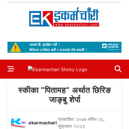
Skip
to
content
Ekarmachari
#1 Online Newsportal
स्कीका “पितामह” अर्थात छिरिङ
जाङ्बु शेर्पा
प्रकाशित :२०७७ मंसिर २६,
ekarmachari
शुक्रबार १२:३३