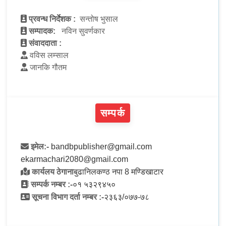
प्रवन्ध निर्देशक :
सन्तोष भुसाल
सम्पादक:
नविन सुवर्णकार
संवाददाता :
वविस लम्साल
जानकि गौतम
सम्पर्क
इमेल:-
bandbpublisher@gmail.com
ekarmachari2080@gmail.com
कार्यलय ठेगाना
बुढानिलकण्ठ नपा 8 मण्डिखाटार
सम्पर्क नम्बर :-
०१ ५३२९४५०
सूचना विभाग दर्ता नम्बर :-
२३६३/०७७-७८