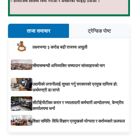
ताजा समाचार
ट्रेन्डिङ पोष्ट
लक्ष्यभन्दा ३ करोड बढी राजस्व असुली
सीमासम्बन्धी अभिव्यक्ति सच्याउन सांसदहरुको माग
उद्यमीको लगानीलाई सुरक्षा गर्नु सरकारको प्रमुख दायित्व हो:
अर्थमन्त्री डा वाग्ले
सीटीईभीटीका करार र ज्यालादारी कर्मचारी आन्दोलनमा, केन्द्रीय
कार्यालयमा धर्ना
शिक्षा समितिः विधि विज्ञान प्रमुखको योग्यता र कर्तव्यबारे छलफल