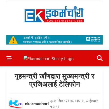
Skip
to
content
Ekarmachari
#1 Online Newsportal
गृहमन्त्री खाँणद्वारा मुख्यमन्त्री र
प्रजिअलाई टेलिफोन
प्रकाशित :२०७८ माघ ९, आईतवार
ekarmachari
१२:१९