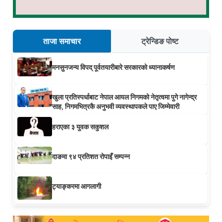
ताजा समाचार
ट्रेन्डिङ पोष्ट
मनसुनजन्य विपद् पूर्वतयारीबारे सरकारको ध्यानाकर्षण
खुला प्रतिस्पर्धाबाट नेपाल आयल निगमको नेतृत्वमा पुगे नागेन्द्र
साह, निगमभित्रकै अनुभवी व्यवस्थापकले पाए जिम्मेवारी
हराएका ३ युवक सकुशल
दाङमा ९४ प्रतिशत रोपाइँ सम्पन्न
ट्याङ्करमा आगलागी