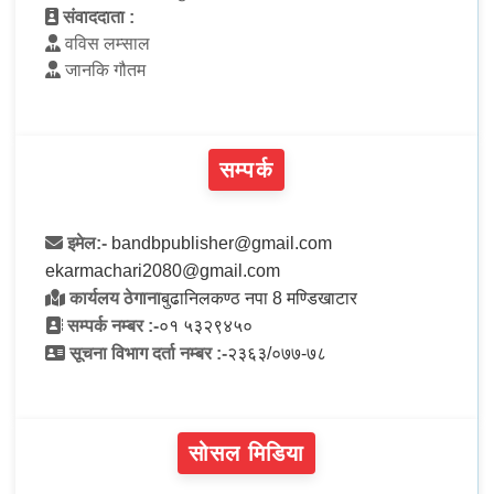
संवाददाता :
वविस लम्साल
जानकि गौतम
सम्पर्क
इमेल:-
bandbpublisher@gmail.com
ekarmachari2080@gmail.com
कार्यलय ठेगाना
बुढानिलकण्ठ नपा 8 मण्डिखाटार
सम्पर्क नम्बर :-
०१ ५३२९४५०
सूचना विभाग दर्ता नम्बर :-
२३६३/०७७-७८
सोसल मिडिया