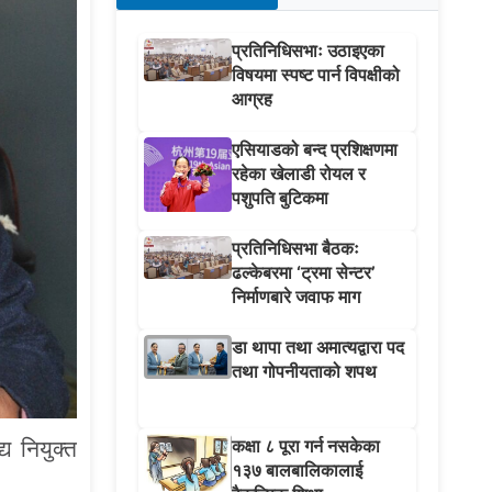
प्रतिनिधिसभाः उठाइएका
विषयमा स्पष्ट पार्न विपक्षीको
आग्रह
एसियाडको बन्द प्रशिक्षणमा
रहेका खेलाडी रोयल र
पशुपति बुटिकमा
प्रतिनिधिसभा बैठकः
ढल्केबरमा ‘ट्रमा सेन्टर’
निर्माणबारे जवाफ माग
डा थापा तथा अमात्यद्वारा पद
तथा गोपनीयताको शपथ
कक्षा ८ पूरा गर्न नसकेका
्य नियुक्त
१३७ बालबालिकालाई