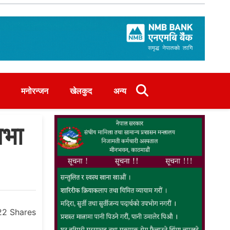
मनोरन्जन
खेलकुद
अन्य
िभा
22
Shares