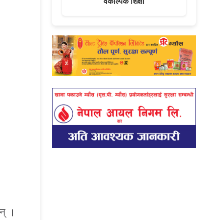
वैकल्पिक शिक्षा
न् ।