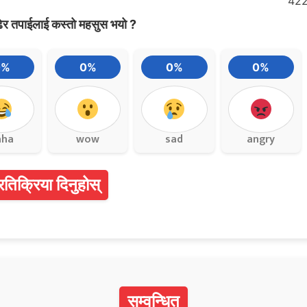
42
ेर तपाईलाई कस्तो महसुस भयो ?
0%
0%
0%
0%
aha
wow
sad
angry
्रतिक्रिया दिनुहोस्
सम्वन्धित