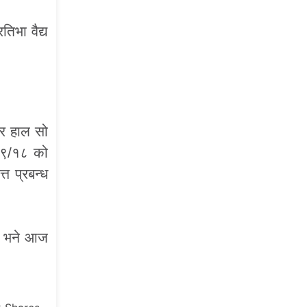
तिभा वैद्य
तर हाल सो
८/९/१८ को
्त प्रबन्ध
यो भने आज