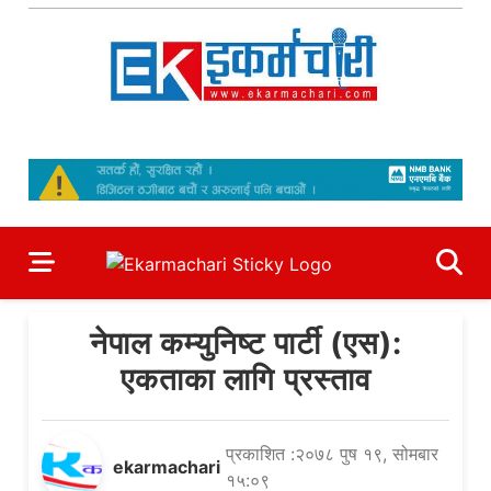
Skip
to
content
Ekarmachari
#1 Online Newsportal
नेपाल कम्युनिष्ट पार्टी (एस):
एकताका लागि प्रस्ताव
प्रकाशित :२०७८ पुष १९, सोमबार
ekarmachari
१५:०९