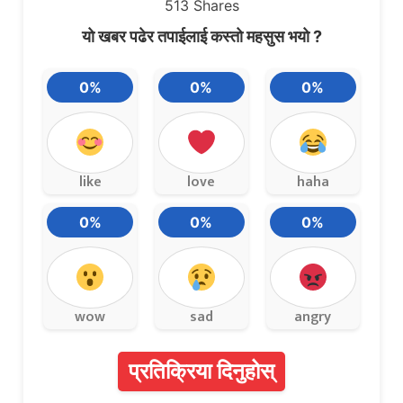
513
Shares
यो खबर पढेर तपाईलाई कस्तो महसुस भयो ?
0%
0%
0%
like
love
haha
0%
0%
0%
wow
sad
angry
प्रतिक्रिया दिनुहोस्