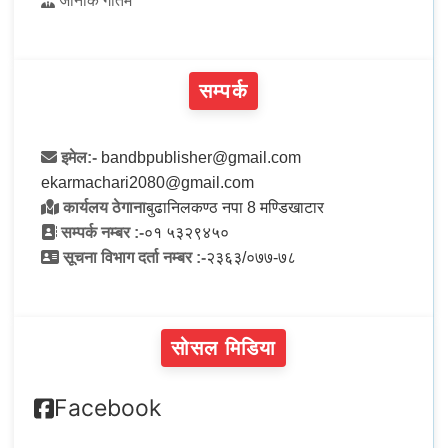
जानकि गौतम
सम्पर्क
इमेल:-
bandbpublisher@gmail.com
ekarmachari2080@gmail.com
कार्यलय ठेगाना
बुढानिलकण्ठ नपा 8 मण्डिखाटार
सम्पर्क नम्बर :-
०१ ५३२९४५०
सूचना विभाग दर्ता नम्बर :-
२३६३/०७७-७८
सोसल मिडिया
Facebook