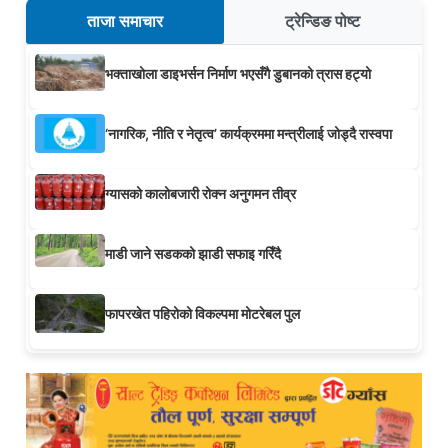
ताजा समाचार
ट्रेन्डिङ पोष्ट
भक्ताखोला डाइभर्सन निर्माण भएसँगै डुबानको त्रास हट्यो
‘नागरिक, नीति र नेतृत्व’ कार्यक्रममा मन्त्रीलाई जोड्दै रास्वपा
ग्यासको कालोबजारी रोक्न अनुगमन तीव्र
माडी जाने सडकको झाडी सफाइ गरिँदै
फापरखेत पहिरोको विकल्पमा मोटरेबल पुल