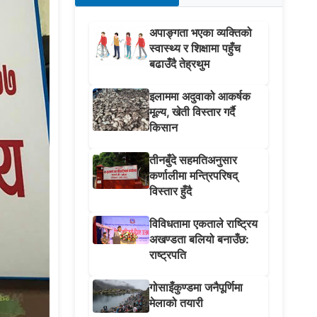
अपाङ्गता भएका व्यक्तिको
स्वास्थ्य र शिक्षामा पहुँच
बढाउँदै तेह्रथुम
इलाममा अदुवाको आकर्षक
मूल्य, खेती विस्तार गर्दै
किसान
तीनबुँदे सहमतिअनुसार
कर्णालीमा मन्त्रिपरिषद्
विस्तार हुँदै
विविधतामा एकताले राष्ट्रिय
अखण्डता बलियो बनाउँछ:
राष्ट्रपति
गोसाइँकुण्डमा जनैपूर्णिमा
मेलाको तयारी