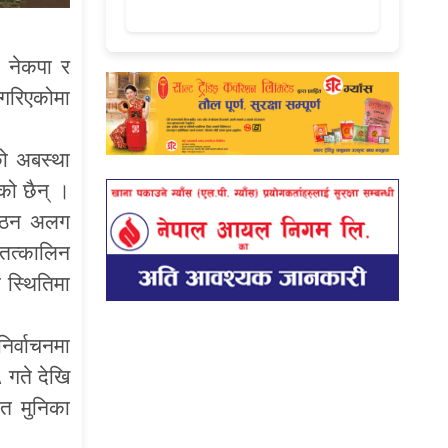
ा नेकपा र
गरिएकोमा
ो अबस्था
को छैन् ।
संगठन अलग
 तत्कालिन
 स्थितिमा
र्वाचनमा
 गते देखि
त मुनिका