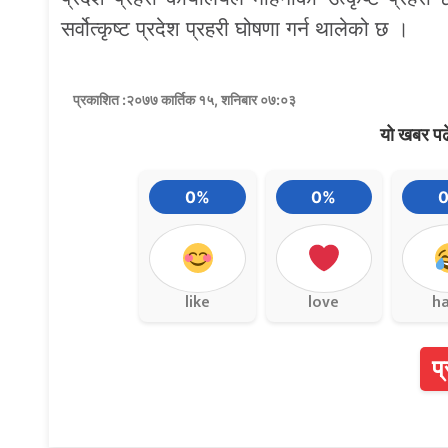
सर्वोत्कृष्ट प्रदेश प्रहरी घोषणा गर्न थालेको छ ।
प्रकाशित :२०७७ कार्तिक १५, शनिबार ०७:०३
यो खबर पढ
0%
0%
like
love
h
प