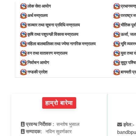
लोक सेवा आयोग
प्रधानमन्त
अर्थ मन्त्रालय
परराष्ट्र म
सञ्‍चार तथा सूचना प्रविधि मन्त्रालय
भौतिक पूर्
कृषि तथा पशुपन्छी विकास मन्त्रालय
ऊर्जा, जल
महिला बालबालिका तथा ज्येष्ठ नागरिक मन्त्रालय
भूमि व्यव
वन तथा वातावरण मन्त्रालय
युवा तथा 
निर्वाचन आयोग
सुदूर पश्च
गण्डकी प्रदेश
बागमती प्
हाम्रो बारेमा
प्रवन्ध निर्देशक :
सन्तोष भुसाल
इमेल:-
सम्पादक:
नविन सुवर्णकार
bandbpu