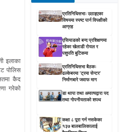
प्रतिनिधिसभाः उठाइएका
विषयमा स्पष्ट पार्न विपक्षीको
आग्रह
एसियाडको बन्द प्रशिक्षणमा
रहेका खेलाडी रोयल र
पशुपति बुटिकमा
उनी इलाका
प्रतिनिधिसभा बैठकः
टेट पोलिस
ढल्केबरमा ‘ट्रमा सेन्टर’
लतमा कैद
निर्माणबारे जवाफ माग
षणा गरेको
डा थापा तथा अमात्यद्वारा पद
तथा गोपनीयताको शपथ
कक्षा ८ पूरा गर्न नसकेका
१३७ बालबालिकालाई