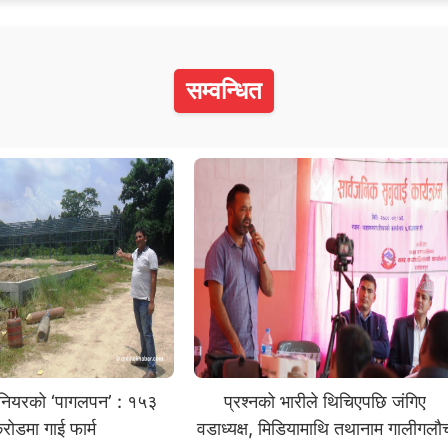
सम्वन्धित
िनियरको ‘पागलपन’ : १५३
प्रश्नको भारीले थिचिएपछि जंगिए
रोडमा गाई फार्म
वडाध्यक्ष, मिडियामाथि तथानाम गालीगलौ