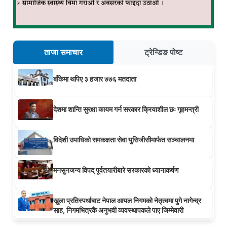
ताजा समाचार
ट्रेन्डिङ पोष्ट
बाँकेमा थपिए ३ हजार ७७६ मतदाता
देशमा शान्ति सुरक्षा कायम गर्न सरकार क्रियाशील छः गृहमन्त्री
विदेशी उपाधिको समकक्षता सेवा युसिजीसीमार्फत सञ्चालनमा
मनसुनजन्य विपद् पूर्वतयारीबारे सरकारको ध्यानाकर्षण
खुला प्रतिस्पर्धाबाट नेपाल आयल निगमको नेतृत्वमा पुगे नागेन्द्र
साह, निगमभित्रकै अनुभवी व्यवस्थापकले पाए जिम्मेवारी