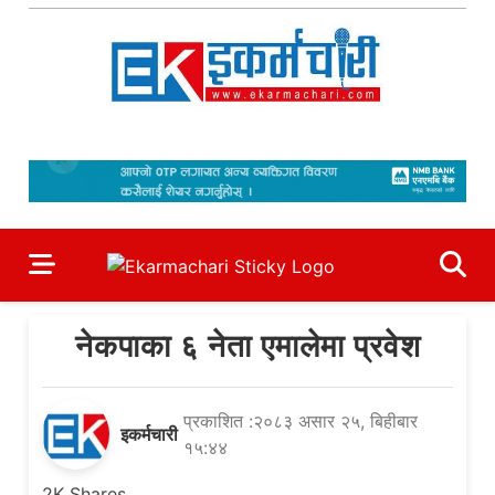
Skip
to
content
Ekarmachari
#1 Online Newsportal
नेकपाका ६ नेता एमालेमा प्रवेश
प्रकाशित :२०८३ असार २५, बिहीबार
इकर्मचारी
१५:४४
2K
Shares