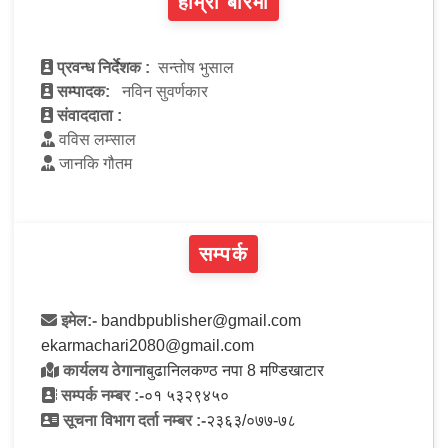
हाम्रो बारेमा
प्रवन्ध निर्देशक :
सन्तोष भुसाल
सम्पादक:
नविन सुवर्णकार
संवाददाता :
वविस लम्साल
जानकि गौतम
सम्पर्क
इमेल:-
bandbpublisher@gmail.com
ekarmachari2080@gmail.com
कार्यलय ठेगाना
बुढानिलकण्ठ नपा 8 मण्डिखाटार
सम्पर्क नम्बर :-
०१ ५३२९४५०
सूचना विभाग दर्ता नम्बर :-
२३६३/०७७-७८