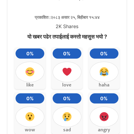
प्रकाशित :२०८३ असार २५, बिहीबार १५:४४
2K
Shares
यो खबर पढेर तपाईलाई कस्तो महसुस भयो ?
0%
0%
0%
like
love
haha
0%
0%
0%
wow
sad
angry