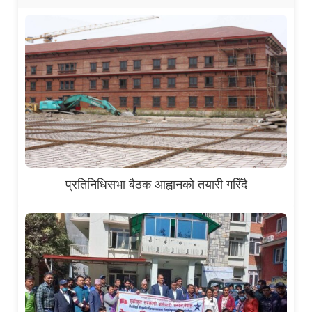
प्रतिनिधिसभा बैठक आह्वानको तयारी गरिँदै