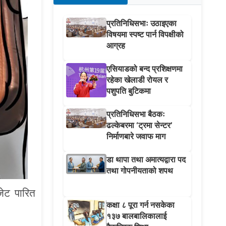
प्रतिनिधिसभाः उठाइएका
विषयमा स्पष्ट पार्न विपक्षीको
आग्रह
एसियाडको बन्द प्रशिक्षणमा
रहेका खेलाडी रोयल र
पशुपति बुटिकमा
प्रतिनिधिसभा बैठकः
ढल्केबरमा ‘ट्रमा सेन्टर’
निर्माणबारे जवाफ माग
डा थापा तथा अमात्यद्वारा पद
तथा गोपनीयताको शपथ
जेट पारित
कक्षा ८ पूरा गर्न नसकेका
१३७ बालबालिकालाई