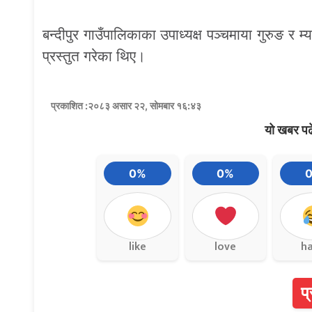
बन्दीपुर गाउँपालिकाका उपाध्यक्ष पञ्चमाया गुरुङ र म
प्रस्तुत गरेका थिए।
प्रकाशित :२०८३ असार २२, सोमबार १६:४३
यो खबर पढ
0%
0%
like
love
h
प