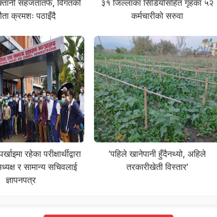
क्तानी सहजतातर्फ, विगतको
३१ जिल्लाका सिडियोसहित गृहका ५२
ौता क्रमशः पठाइँदै
कर्मचारीको सरुवा
खाइमा रहेका परीक्षार्थीद्वारा
‘पहिले खानेपानी हुँदैनथ्यो, अहिले
ध्यक्ष र सामान्य सचिवलाई
तरकारीखेती विस्तार’
ज्ञापनपत्र