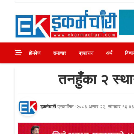
Skip
to
content
Ekarmachari
#1 Online Newsportal
होमपेज
समाचार
प्रशासन
अर्थ
विचा
तनहुँका २ स्थ
इकर्मचारी
प्रकाशित :२०८३ असार २२, सोमबार १६:४३