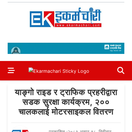
Skip
to
content
Ekarmachari
#1 Online Newsportal
याङ्गो राइड र ट्राफिक प्रहरीद्वारा
सडक सुरक्षा कार्यक्रम, २००
चालकलाई मोटरसाइकल वितरण
प्रकाशित :२०८३ असार १८, बिहीबार