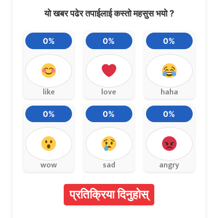
यो खबर पढेर तपाईलाई कस्तो महसुस भयो ?
0%
0%
0%
like
love
haha
0%
0%
0%
wow
sad
angry
प्रतिक्रिया दिनुहोस्