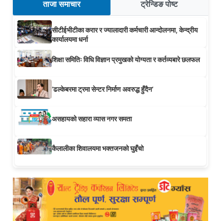
ताजा समाचार
ट्रेन्डिङ पोष्ट
सीटीईभीटीका करार र ज्यालादारी कर्मचारी आन्दोलनमा, केन्द्रीय
कार्यालयमा धर्ना
शिक्षा समितिः विधि विज्ञान प्रमुखको योग्यता र कर्तव्यबारे छलफल
‘ढल्केबरमा ट्रमा सेन्टर निर्माण अवरुद्ध हुँदैन’
असहायको सहारा व्यास नगर समता
कैलालीका शिवालयमा भक्तजनको घुइँचो