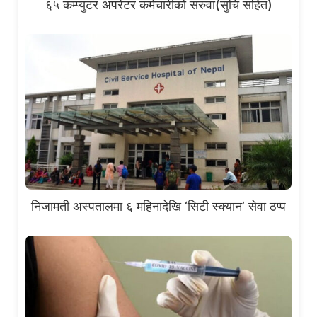
६५ कम्प्युटर अपरेटर कर्मचारीको सरुवा(सुचि सहित)
निजामती अस्पतालमा ६ महिनादेखि ‘सिटी स्क्यान’ सेवा ठप्प