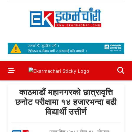
Skip
to
content
Ekarmachari
#1 Online Newsportal
काठमाडौं महानगरको छात्रावृत्ति
छनोट परीक्षामा १४ हजारभन्दा बढी
विद्यार्थी उत्तीर्ण
प्रकाशित :२०८३ जेष्ठ १८, सोमबार