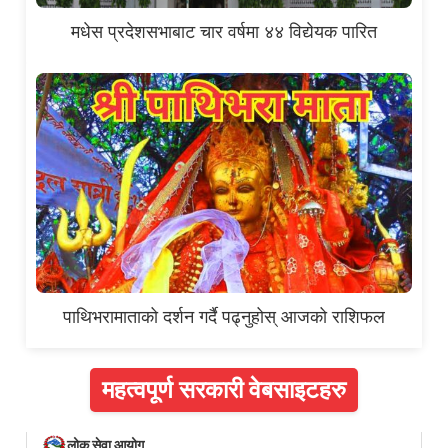
मधेस प्रदेशसभाबाट चार वर्षमा ४४ विद्येयक पारित
पाथिभरामाताको दर्शन गर्दै पढ्नुहोस् आजको राशिफल
महत्वपूर्ण सरकारी वेबसाइटहरु
लोक सेवा आयोग