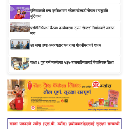
एसियाडको बन्द प्रशिक्षणमा रहेका खेलाडी रोयल र पशुपति
बुटिकमा
प्रतिनिधिसभा बैठकः ढल्केबरमा ‘ट्रमा सेन्टर’ निर्माणबारे जवाफ
माग
डा थापा तथा अमात्यद्वारा पद तथा गोपनीयताको शपथ
कक्षा ८ पूरा गर्न नसकेका १३७ बालबालिकालाई वैकल्पिक शिक्षा