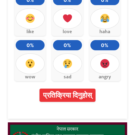
0%
0%
0%
like
love
haha
0%
0%
0%
wow
sad
angry
प्रतिक्रिया दिनुहोस्