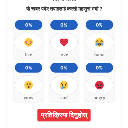
यो खबर पढेर तपाईलाई कस्तो महसुस भयो ?
0%
0%
0%
like
love
haha
0%
0%
0%
wow
sad
angry
प्रतिक्रिया दिनुहोस्