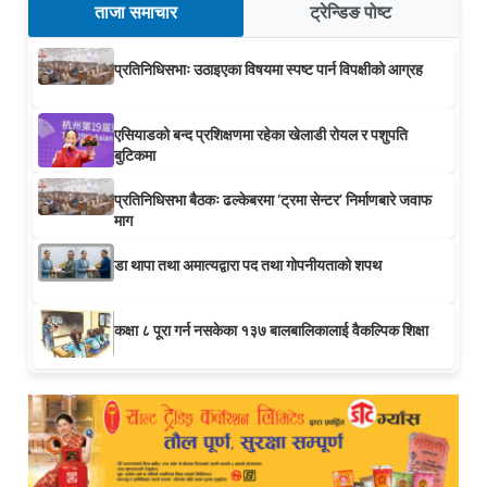
ताजा समाचार
ट्रेन्डिङ पोष्ट
प्रतिनिधिसभाः उठाइएका विषयमा स्पष्ट पार्न विपक्षीको आग्रह
एसियाडको बन्द प्रशिक्षणमा रहेका खेलाडी रोयल र पशुपति
बुटिकमा
प्रतिनिधिसभा बैठकः ढल्केबरमा ‘ट्रमा सेन्टर’ निर्माणबारे जवाफ
माग
डा थापा तथा अमात्यद्वारा पद तथा गोपनीयताको शपथ
कक्षा ८ पूरा गर्न नसकेका १३७ बालबालिकालाई वैकल्पिक शिक्षा