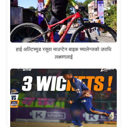
हाई अल्टिच्युड रसुवा माउन्टेन बाइक च्यालेन्जको उपाधि
लक्ष्मणलाई