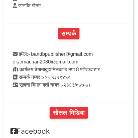
जानकि गौतम
सम्पर्क
इमेल:-
bandbpublisher@gmail.com
ekarmachari2080@gmail.com
कार्यलय ठेगाना
बुढानिलकण्ठ नपा 8 मण्डिखाटार
सम्पर्क नम्बर :-
०१ ५३२९४५०
सूचना विभाग दर्ता नम्बर :-
२३६३/०७७-७८
सोसल मिडिया
Facebook