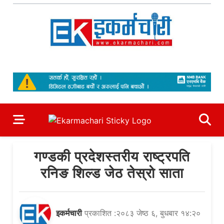
Skip
to
content
Ekarmachari
#1 Online Newsportal
गण्डकी प्रदेशस्तरीय राष्ट्रपति
रनिङ शिल्ड जेठ तेस्रो साता
इकर्मचारी
प्रकाशित :२०८३ जेष्ठ ६, बुधबार १४:२०