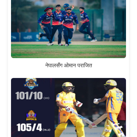
नेपालसँग ओमान पराजित