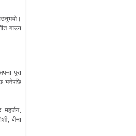
ताउनुभयो।
 गीत गाउन
सपना पूरा
उँछ भनेपछि
े महर्जन,
ोशी, बीना