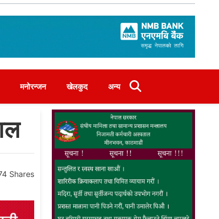
मनोरन्जन
खेलकुद
अन्य
साल
74
Shares