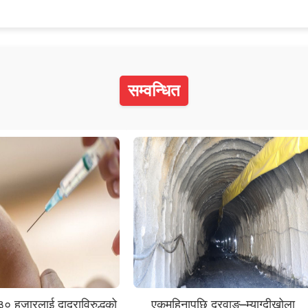
सम्वन्धित
० हजारलाई दादुराविरुद्धको
एकमहिनापछि दरवाङ–म्याग्दीखोला