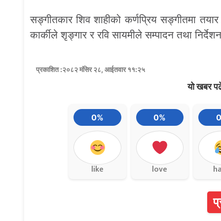
सङ्गीतकार शिव शाहीको कर्णप्रिय सङ्गीतमा तयार 
कार्कीले शृङ्गार र रवि सायमीले सम्पादन तथा निर्दे
प्रकाशित :२०८२ मंसिर २८, आईतवार ११:२५
यो खबर पढ
0%
0%
like
love
h
प