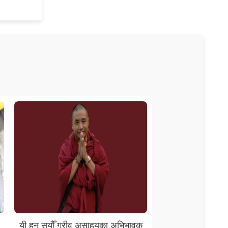
यी हुन सयौँ गरीव असाहयका अभिभावक