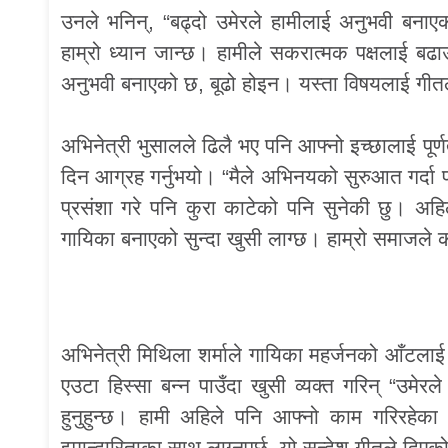
उनले भनिन्, “बढ्दो उमेरले हामीलाई अनुभवी बनाएको
हाम्रो ध्यान जान्छ। हामीले सकरात्मक पक्षलाई ब
अनुभवी बनाएको छ, बूढो होइन। यस्ता विषयलाई गीतले 
अभिनेत्री भुसालले ढिलै भए पनि आफ्नो इच्छालाई पूर्णत
दिन आग्रह गर्नुभयो। “मैले अभिनयको सुरुआत गर्दा
प्रसंशा गरे पनि कुरा काटेको पनि सुनेकी छु। अहि
गायिका बनाएको सुन्दा खुसी लाग्छ। हाम्रो समाजले कल
अभिनेत्री मिथिला शर्माले गायिका महर्जनको आँटल
एउटा हिस्सा बन्न पाउँदा खुसी व्यक्त गरिन् “उमेर
हुनुहुन्छ। हामी अहिले पनि आफ्नो काम गरिरहेका 
इमान्दारिताका साथ लाग्नुपर्छ, यो सन्देश गीतले दिए