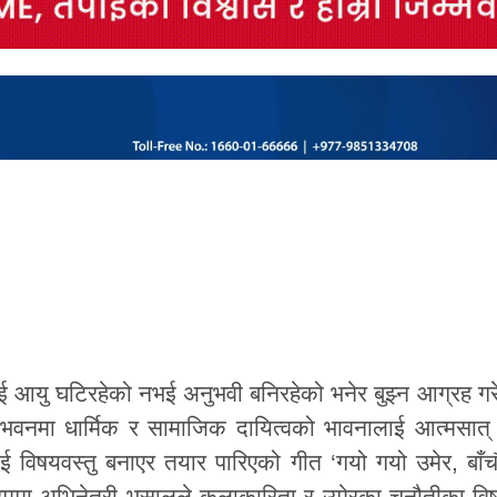
लाई आयु घटिरहेको नभई अनुभवी बनिरहेको भनेर बुझ्न आग्रह ग
 भवनमा धार्मिक र सामाजिक दायित्वको भावनालाई आत्मसात् गर
लाई विषयवस्तु बनाएर तयार पारिएको गीत ‘गयो गयो उमेर, बाँचौ
्रममा अभिनेत्री भुसालले कलाकारिता र उमेरका चुनौतीका विष