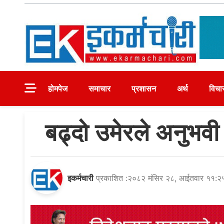
Skip
to
content
Ekarmachari
#1 Online Newsportal
होमपेज
समाचार
प्रशासन
अर्थ
विचा
बढ्दो उमेरले अनुभवी
इकर्मचारी
प्रकाशित :२०८२ मंसिर २८, आईतवार ११:२