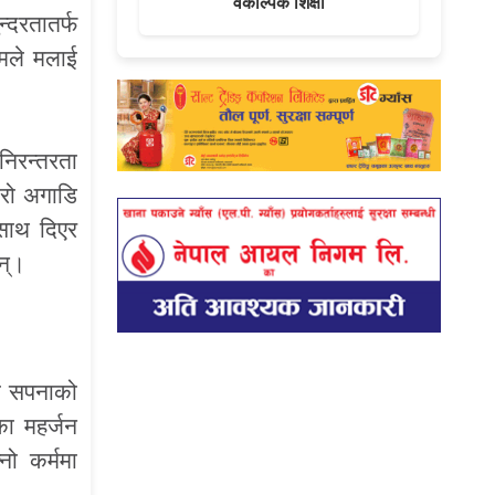
वैकल्पिक शिक्षा
्दरतातर्फ
ामले मलाई
 निरन्तरता
ेरो अगाडि
 साथ दिएर
न्।
को सपनाको
का महर्जन
नो कर्ममा