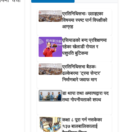
प्रतिनिधिसभाः उठाइएका
विषयमा स्पष्ट पार्न विपक्षीको
आग्रह
एसियाडको बन्द प्रशिक्षणमा
रहेका खेलाडी रोयल र
पशुपति बुटिकमा
प्रतिनिधिसभा बैठकः
ढल्केबरमा ‘ट्रमा सेन्टर’
निर्माणबारे जवाफ माग
डा थापा तथा अमात्यद्वारा पद
तथा गोपनीयताको शपथ
कक्षा ८ पूरा गर्न नसकेका
१३७ बालबालिकालाई