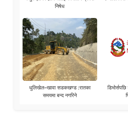
निषेध
धुलिखेल–खावा सडकखण्ड :रातका
डिभोर्सपछि 
समयमा बन्द नगरिने
फ