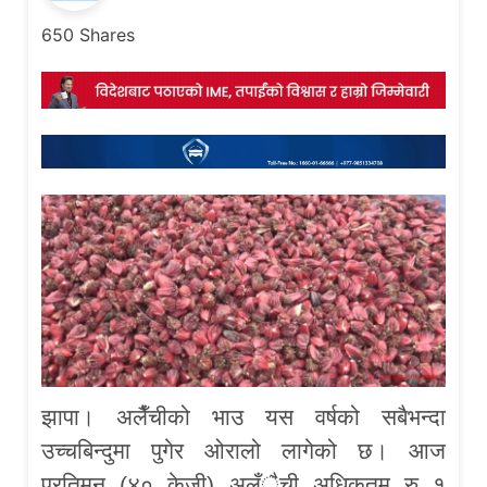
650
Shares
झापा। अलैँचीको भाउ यस वर्षको सबैभन्दा
उच्चबिन्दुमा पुगेर ओरालो लागेको छ। आज
प्रतिमन (४० केजी) अलँैची अधिकतम रु १