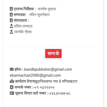
प्रवन्ध निर्देशक :
सन्तोष भुसाल
सम्पादक:
नविन सुवर्णकार
संवाददाता :
वविस लम्साल
जानकि गौतम
सम्पर्क
इमेल:-
bandbpublisher@gmail.com
ekarmachari2080@gmail.com
कार्यलय ठेगाना
बुढानिलकण्ठ नपा 8 मण्डिखाटार
सम्पर्क नम्बर :-
०१ ५३२९४५०
सूचना विभाग दर्ता नम्बर :-
२३६३/०७७-७८