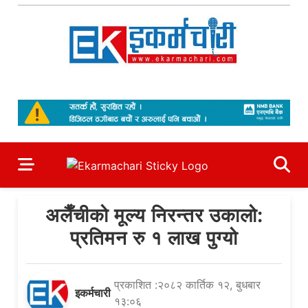
Skip
to
content
Ekarmachari
#1 Online Newsportal
अलैँचीको मूल्य निरन्तर उकालो:
प्रतिमन रु १ लाख पुग्यो
प्रकाशित :२०८२ कार्तिक १२, बुधबार
इकर्मचारी
१३:०६