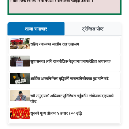
ताजा समाचार
ट्रेन्डिङ पोष्ट
सहिद स्मारकमा जातीय सङ्ग्रहालय
सुशासनका लागि राजनीतिक नेतृत्वमा जवाफदेहिता आवश्यक
आर्थिक आत्मनिर्भरता वृद्धिसँगै सम्बन्धविच्छेदका मुद्दा पनि बढे
सबै समुदायको अधिकार सुनिश्चित गर्नुपर्नेमा संयोजक दाहालको
जोड
सुनको मूल्य तोलामा ४ हजार ८०० वृद्धि