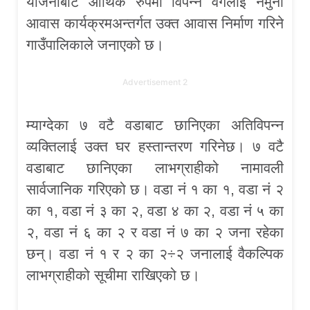
योजनाबाट आर्थिक रुपमा विपन्न वर्गलाई नमुना
आवास कार्यक्रमअन्तर्गत उक्त आवास निर्माण गरिने
गाउँपालिकाले जनाएको छ।
Advertisement 2
म्याग्देका ७ वटै वडाबाट छानिएका अतिविपन्न
व्यक्तिलाई उक्त घर हस्तान्तरण गरिनेछ। ७ वटै
वडाबाट छानिएका लाभग्राहीको नामावली
सार्वजानिक गरिएको छ। वडा नं १ का १, वडा नं २
का १, वडा नं ३ का २, वडा ४ का २, वडा नं ५ का
२, वडा नं ६ का २ र वडा नं ७ का २ जना रहेका
छन्। वडा नं १ र २ का २÷२ जनालाई वैकल्पिक
लाभग्राहीको सूचीमा राखिएको छ।