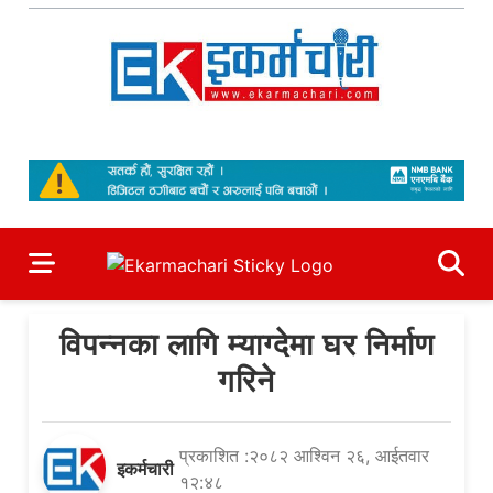
Skip
to
content
Ekarmachari
#1 Online Newsportal
विपन्नका लागि म्याग्देमा घर निर्माण
गरिने
प्रकाशित :२०८२ आश्विन २६, आईतवार
इकर्मचारी
१२:४८