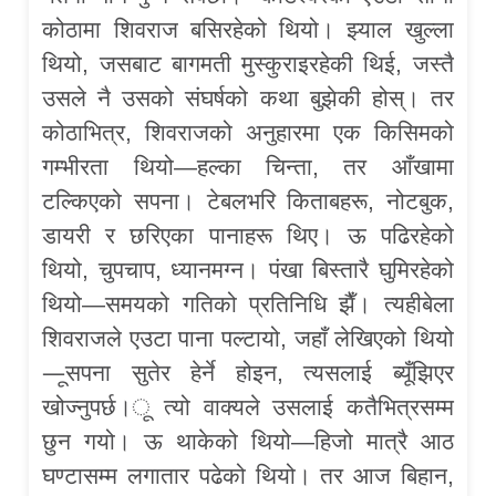
कोठामा शिवराज बसिरहेको थियो। झ्याल खुल्ला
थियो, जसबाट बागमती मुस्कुराइरहेकी थिई, जस्तै
उसले नै उसको संघर्षको कथा बुझेकी होस्। तर
कोठाभित्र, शिवराजको अनुहारमा एक किसिमको
गम्भीरता थियो—हल्का चिन्ता, तर आँखामा
टल्किएको सपना। टेबलभरि किताबहरू, नोटबुक,
डायरी र छरिएका पानाहरू थिए। ऊ पढिरहेको
थियो, चुपचाप, ध्यानमग्न। पंखा बिस्तारै घुमिरहेको
थियो—समयको गतिको प्रतिनिधि झैँ। त्यहीबेला
शिवराजले एउटा पाना पल्टायो, जहाँ लेखिएको थियो
—ूसपना सुतेर हेर्ने होइन, त्यसलाई ब्यूँझिएर
खोज्नुपर्छ।ू त्यो वाक्यले उसलाई कतैभित्रसम्म
छुन गयो। ऊ थाकेको थियो—हिजो मात्रै आठ
घण्टासम्म लगातार पढेको थियो। तर आज बिहान,