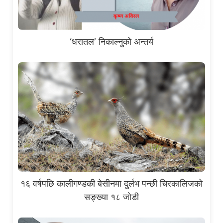
‘धरातल’ निकाल्नुको अन्तर्य
१६ वर्षपछि कालीगण्डकी बेसीनमा दुर्लभ पन्छी चिरकालिजको
सङ्ख्या १८ जोडी