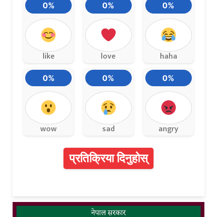
0%
0%
0%
like
love
haha
0%
0%
0%
wow
sad
angry
प्रतिक्रिया दिनुहोस्