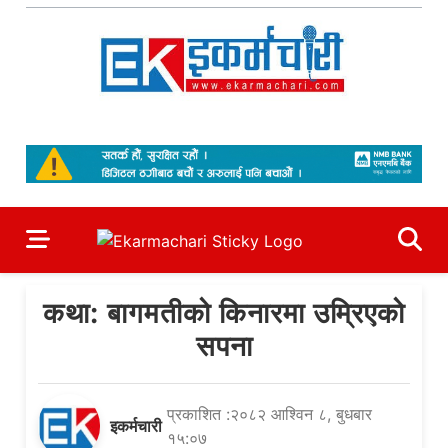
Skip
to
content
Ekarmachari
#1 Online Newsportal
कथा: बागमतीको किनारमा उम्रिएको
सपना
प्रकाशित :२०८२ आश्विन ८, बुधबार
इकर्मचारी
१५:०७