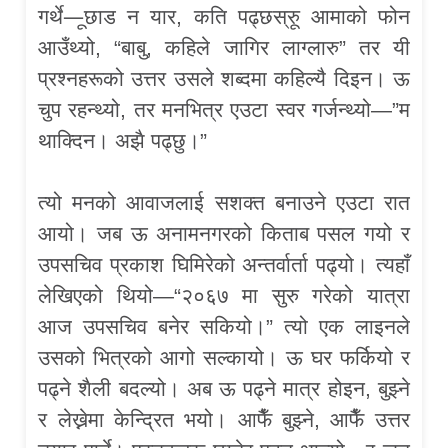
गर्थे—ूछाड न यार, कति पढ्छस्रुू आमाको फोन
आउँथ्यो, “बाबु, कहिले जागिर लाग्लारु” तर यी
प्रश्नहरूको उत्तर उसले शब्दमा कहिल्यै दिइन। ऊ
चुप रहन्थ्यो, तर मनभित्र एउटा स्वर गर्जन्थ्यो—”म
थाक्दिन। अझै पढ्छु।”
त्यो मनको आवाजलाई सशक्त बनाउने एउटा रात
आयो। जब ऊ अनामनगरको किताब पसल गयो र
उपसचिव प्रकाश घिमिरेको अन्तर्वार्ता पढ्यो। त्यहाँ
लेखिएको थियो—“२०६७ मा सुरु गरेको यात्रा
आज उपसचिव बनेर सकियो।” त्यो एक लाइनले
उसको भित्रको आगो सल्कायो। ऊ घर फर्कियो र
पढ्ने शैली बदल्यो। अब ऊ पढ्ने मात्र होइन, बुझ्ने
र लेख्नेमा केन्द्रित भयो। आफैँ बुझ्ने, आफैँ उत्तर