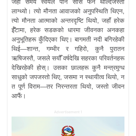
जहाँ समय स्वयंले पनि सास फेर्न थाल्दैजस्तो
लाग्थ्यो। त्यो मौनता आवाजको अनुपस्थिति थिएन,
त्यो मौनता आत्माको अन्तरदृष्टि थियो, जहाँ हरेक
ईँटामा, हरेक सडकको धारमा जीवनका अनकहा
अनुभूतिहरू कुँदिएका थिए। बागमती नदी बगिरहेकी
थिई—शान्त, गम्भीर र गहिरो, कुनै पुरातन
ऋषिजस्तै, जसले सयौँ वर्षदेखि सहरका परिवर्तनहरू
देखिरहेकी होस्। उसका छालहरू कुनै मन्त्रमुग्ध
साधुको जपजस्तो थिए, जसमा न स्थायीत्व थियो, न
त पूर्ण विराम—तर निरन्तरता थियो, जस्तो जीवन
आफैं।
Advertisement 1