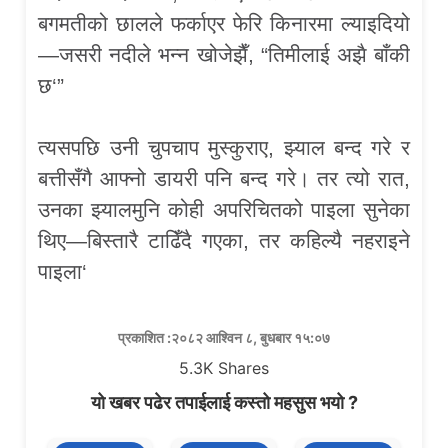
बगमतीको छालले फर्काएर फेरि किनारमा ल्याइदियो
—जसरी नदीले भन्न खोजेझैँ, “तिमीलाई अझै बाँकी
छ‘”
त्यसपछि उनी चुपचाप मुस्कुराए, झ्याल बन्द गरे र
बत्तीसँगै आफ्नो डायरी पनि बन्द गरे। तर त्यो रात,
उनका झ्यालमुनि कोही अपरिचितको पाइला सुनेका
थिए—बिस्तारै टाढिँदै गएका, तर कहिल्यै नहराइने
पाइला‘
प्रकाशित :२०८२ आश्विन ८, बुधबार १५:०७
5.3K
Shares
यो खबर पढेर तपाईलाई कस्तो महसुस भयो ?