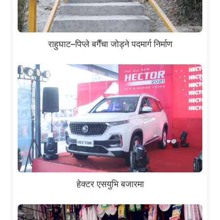
राहुघाट–पिप्ले बगैँचा जोड्ने पदमार्ग निर्माण
हेक्टर एसयुभि बजारमा