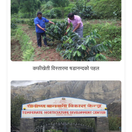
कफीखेती विस्तारमा षडानन्दको पहल