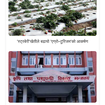
‘स्ट्रबेरी’खेतीले बढायो ‘एग्रो–टुरिजम’को आकर्षण