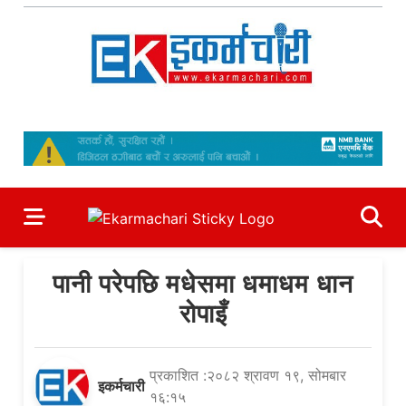
Skip
to
content
Ekarmachari
#1 Online Newsportal
पानी परेपछि मधेसमा धमाधम धान
रोपाइँ
प्रकाशित :२०८२ श्रावण १९, सोमबार
इकर्मचारी
१६:१५