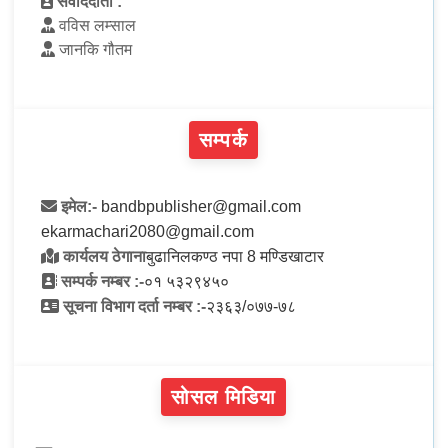
संवाददाता :
वविस लम्साल
जानकि गौतम
सम्पर्क
इमेल:-
bandbpublisher@gmail.com
ekarmachari2080@gmail.com
कार्यलय ठेगाना
बुढानिलकण्ठ नपा 8 मण्डिखाटार
सम्पर्क नम्बर :-
०१ ५३२९४५०
सूचना विभाग दर्ता नम्बर :-
२३६३/०७७-७८
सोसल मिडिया