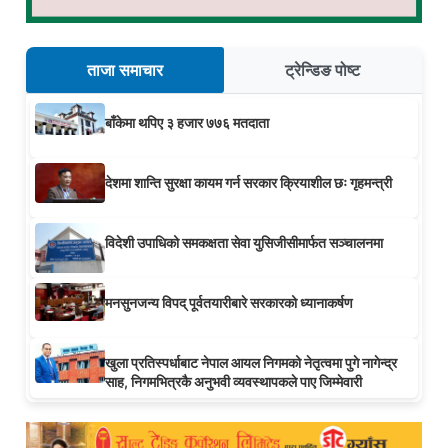
ताजा समाचार
ट्रेन्डिङ पोष्ट
बाँकेमा थपिए ३ हजार ७७६ मतदाता
देशमा शान्ति सुरक्षा कायम गर्न सरकार क्रियाशील छः गृहमन्त्री
विदेशी उपाधिको समकक्षता सेवा युसिजीसीमार्फत सञ्चालनमा
मनसुनजन्य विपद् पूर्वतयारीबारे सरकारको ध्यानाकर्षण
खुला प्रतिस्पर्धाबाट नेपाल आयल निगमको नेतृत्वमा पुगे नागेन्द्र
साह, निगमभित्रकै अनुभवी व्यवस्थापकले पाए जिम्मेवारी