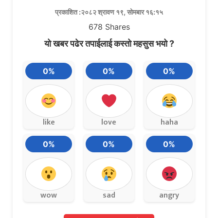
प्रकाशित :२०८२ श्रावण १९, सोमबार १६:१५
678
Shares
यो खबर पढेर तपाईलाई कस्तो महसुस भयो ?
0%
0%
0%
like
love
haha
0%
0%
0%
wow
sad
angry