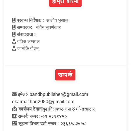
हाम्रो बारेमा
प्रवन्ध निर्देशक :
सन्तोष भुसाल
सम्पादक:
नविन सुवर्णकार
संवाददाता :
वविस लम्साल
जानकि गौतम
सम्पर्क
इमेल:-
bandbpublisher@gmail.com
ekarmachari2080@gmail.com
कार्यलय ठेगाना
बुढानिलकण्ठ नपा 8 मण्डिखाटार
सम्पर्क नम्बर :-
०१ ५३२९४५०
सूचना विभाग दर्ता नम्बर :-
२३६३/०७७-७८