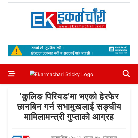
Skip
to
content
Ekarmachari
#1 Online Newsportal
‘कुलिङ पिरियड’मा भएको हेरफेर
छानबिन गर्न सभामुखलाई सङ्घीय
मामिलामन्त्री गुप्ताको आग्रह
प्रकाशित :२०८२ असार १७, मंगलवार