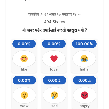
प्रकाशित :२०८२ असार १७, मंगलवार १७:५०
494
Shares
यो खबर पढेर तपाईलाई कस्तो महसुस भयो ?
0.00%
0.00%
100.00%
like
love
haha
0.00%
0.00%
0.00%
wow
sad
angry