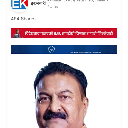
इकर्मचारी
१७:५०
494
Shares