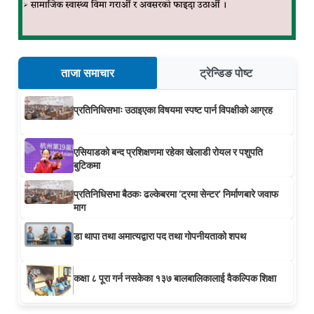
ताजा समाचार
ट्रेन्डिङ पोष्ट
प्रतिनिधिसभाः उठाइएका विषयमा स्पष्ट पार्न विपक्षीको आग्रह
एसियाडको बन्द प्रशिक्षणमा रहेका खेलाडी रोयल र पशुपति
बुटिकमा
प्रतिनिधिसभा बैठकः ढल्केबरमा ‘ट्रमा सेन्टर’ निर्माणबारे जवाफ
माग
डा थापा तथा अमात्यद्वारा पद तथा गोपनीयताको शपथ
कक्षा ८ पूरा गर्न नसकेका १३७ बालबालिकालाई वैकल्पिक शिक्षा