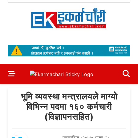
Skip
to
content
Ekarmachari
#1 Online Newsportal
भूमि व्यवस्था मन्त्रालयले माग्यो
विभिन्न पदमा १६० कर्मचारी
(विज्ञापनसहित)
प्रकाशित :२०७७ भाद्र २८,