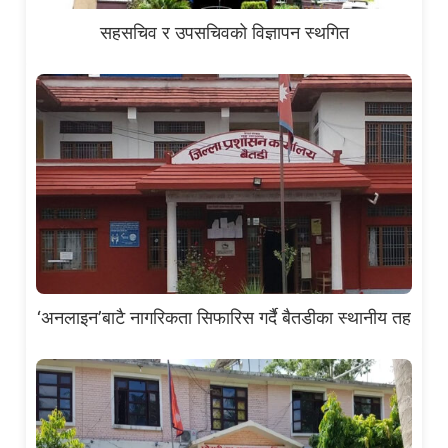
सहसचिव र उपसचिवको विज्ञापन स्थगित
‘अनलाइन’बाटै नागरिकता सिफारिस गर्दै बैतडीका स्थानीय तह