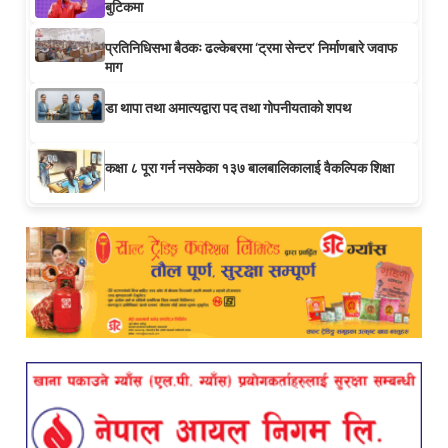
बुटिकमा
प्रतिनिधिसभा बैठकः ढल्केबरमा ‘ट्रमा सेन्टर’ निर्माणबारे जवाफ
माग
डा थापा तथा अमात्यद्वारा पद तथा गोपनीयताको शपथ
कक्षा ८ पूरा गर्न नसकेका १३७ बालबालिकालाई वैकल्पिक शिक्षा