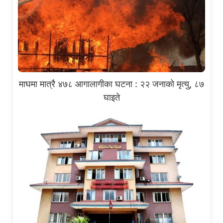
माघमा मात्रै ४७८ आगालागीका घटना : २२ जनाको मृत्यु, ८७
घाइते