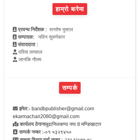
हाम्रो बारेमा
प्रवन्ध निर्देशक :
सन्तोष भुसाल
सम्पादक:
नविन सुवर्णकार
संवाददाता :
वविस लम्साल
जानकि गौतम
सम्पर्क
इमेल:-
bandbpublisher@gmail.com
ekarmachari2080@gmail.com
कार्यलय ठेगाना
बुढानिलकण्ठ नपा 8 मण्डिखाटार
सम्पर्क नम्बर :-
०१ ५३२९४५०
सूचना विभाग दर्ता नम्बर :-
२३६३/०७७-७८