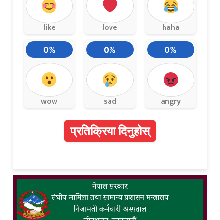
like
love
haha
0%
0%
0%
wow
sad
angry
प्रतिक्रिया दिनुहोस्