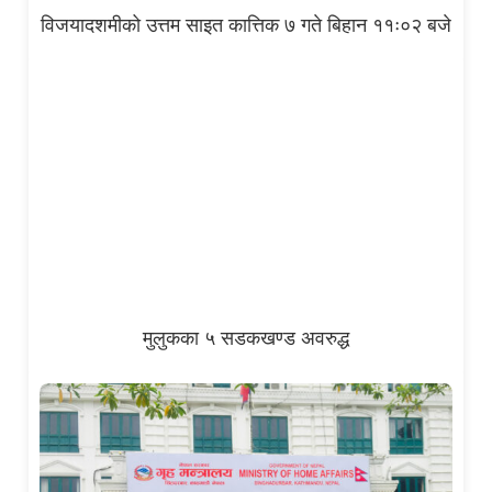
विजयादशमीको उत्तम साइत कात्तिक ७ गते बिहान ११ः०२ बजे
मुलुकका ५ सडकखण्ड अवरुद्ध