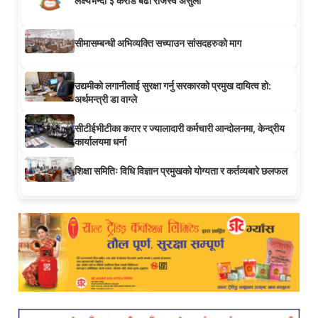
लक्ष्यभन्दा ३ करोड बढी राजस्व असुली
सीमासम्बन्धी अभिव्यक्ति सच्याउन सांसदहरुको माग
उद्यमीको लगानीलाई सुरक्षा गर्नु सरकारको प्रमुख दायित्व हो:
अर्थमन्त्री डा वाग्ले
सीटीईभीटीका करार र ज्यालादारी कर्मचारी आन्दोलनमा, केन्द्रीय
कार्यालयमा धर्ना
शिक्षा समितिः विधि विज्ञान प्रमुखको योग्यता र कर्तव्यबारे छलफल