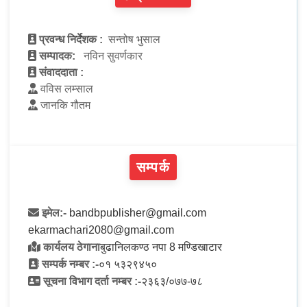
प्रवन्ध निर्देशक :
सन्तोष भुसाल
सम्पादक:
नविन सुवर्णकार
संवाददाता :
वविस लम्साल
जानकि गौतम
सम्पर्क
इमेल:-
bandbpublisher@gmail.com
ekarmachari2080@gmail.com
कार्यलय ठेगाना
बुढानिलकण्ठ नपा 8 मण्डिखाटार
सम्पर्क नम्बर :-
०१ ५३२९४५०
सूचना विभाग दर्ता नम्बर :-
२३६३/०७७-७८