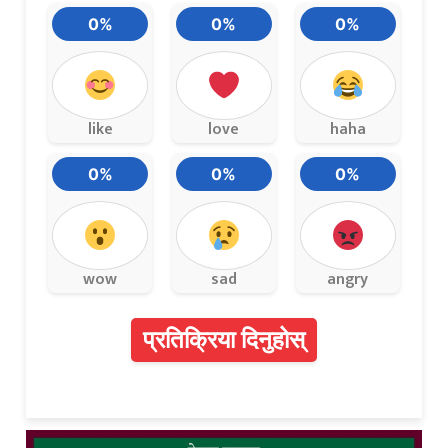
0%
0%
0%
like
love
haha
0%
0%
0%
wow
sad
angry
प्रतिक्रिया दिनुहोस्