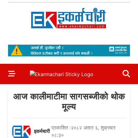
Skip
to
content
Ekarmachari
#1 Online Newsportal
आज कालीमाटीमा सागसब्जीको थोक
मूल्य
प्रकाशित :२०८२ असार ६, शुक्रबार
इकर्मचारी
०८:३०