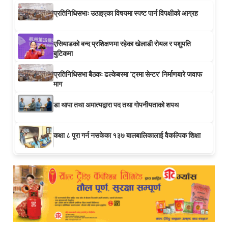
प्रतिनिधिसभाः उठाइएका विषयमा स्पष्ट पार्न विपक्षीको आग्रह
एसियाडको बन्द प्रशिक्षणमा रहेका खेलाडी रोयल र पशुपति
बुटिकमा
प्रतिनिधिसभा बैठकः ढल्केबरमा ‘ट्रमा सेन्टर’ निर्माणबारे जवाफ
माग
डा थापा तथा अमात्यद्वारा पद तथा गोपनीयताको शपथ
कक्षा ८ पूरा गर्न नसकेका १३७ बालबालिकालाई वैकल्पिक शिक्षा