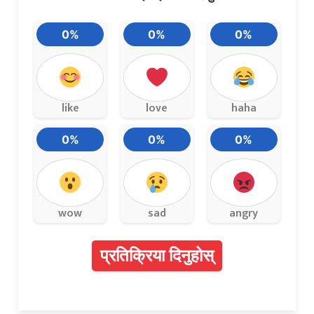
0%
0%
0%
like
love
haha
0%
0%
0%
wow
sad
angry
प्रतिक्रिया दिनुहोस्