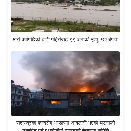
भारी वर्षापछिको बाढी पहिरोबाट ९९ जनाको मृत्यु, ७२ बेपत्ता
सशस्त्रको केन्द्रीय भण्डारमा आगलागी भएको घटनाको
छानबिन गर्न एआईजीपी दाहालको नेतृत्वमा समिति