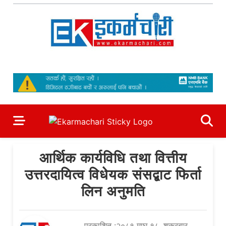
Skip
to
content
Ekarmachari
#1 Online Newsportal
आर्थिक कार्यविधि तथा वित्तीय
उत्तरदायित्व विधेयक संसद्बाट फिर्ता
लिन अनुमति
प्रकाशित :२०८१ माघ १८, शुक्रबार