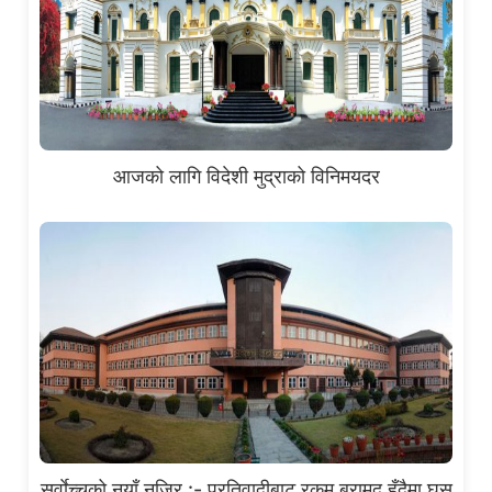
आजको लागि विदेशी मुद्राको विनिमयदर
सर्वाेच्चको नयाँ नजिर :- प्रतिवादीबाट रकम बरामद हुँदैमा घूस