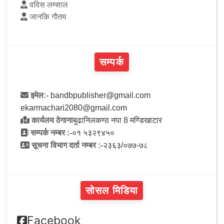
वविस लम्साल
जानकि गौतम
सम्पर्क
इमेल:-
bandbpublisher@gmail.com
ekarmachari2080@gmail.com
कार्यलय ठेगाना
बुढानिलकण्ठ नपा 8 मण्डिखाटार
सम्पर्क नम्बर :-
०१ ५३२९४५०
सूचना विभाग दर्ता नम्बर :-
२३६३/०७७-७८
सोसल मिडिया
Facebook