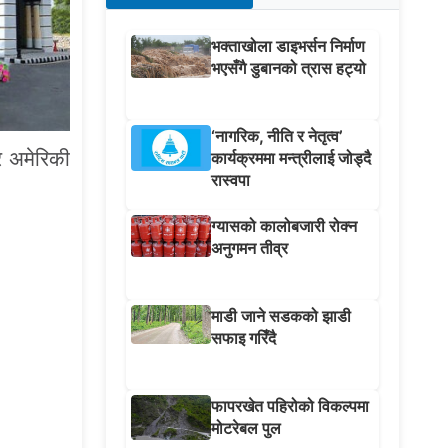
भक्ताखोला डाइभर्सन निर्माण
भएसँगै डुबानको त्रास हट्यो
‘नागरिक, नीति र नेतृत्व’
ार अमेरिकी
कार्यक्रममा मन्त्रीलाई जोड्दै
रास्वपा
ग्यासको कालोबजारी रोक्न
अनुगमन तीव्र
माडी जाने सडकको झाडी
सफाइ गरिँदै
फापरखेत पहिरोको विकल्पमा
मोटरेबल पुल