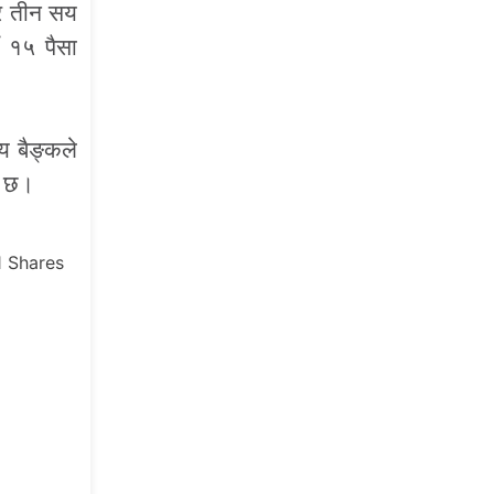
दर तीन सय
ँ १५ पैसा
य बैङ्कले
ो छ।
1
Shares