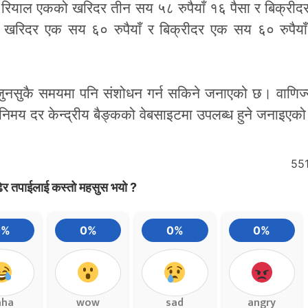
ी रियाल एकको खरिदर तीन सय ५८ रुपैयाँ १६ पैसा र बिक्री
ो खरिदर एक सय ६० रुपैयाँ र बिक्रीदर एक सय ६० रुपैया
 जुनसुकै समयमा पनि संशोधन गर्न सकिने जनाएको छ। वाणिज्
िनिमय दर केन्द्रीय बैङ्कको वेबसाइटमा उपलब्ध हुने जनाइएक
55
ेर तपाईलाई कस्तो महसुस भयो ?
0%
0%
0%
0%
aha
wow
sad
angry