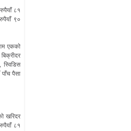
ुपैयाँ ८१
ुपैयाँ ९०
िराम एकको
 बिक्रीदर
, स्विडिस
पाँच पैसा
कको खरिदर
ुपैयाँ ८१