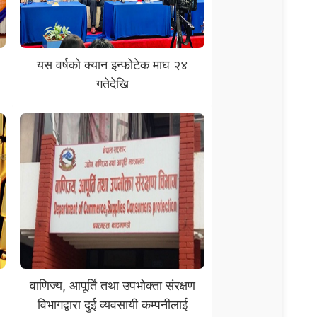
यस वर्षको क्यान इन्फोटेक माघ २४
गतेदेखि
वाणिज्य, आपूर्ति तथा उपभोक्ता संरक्षण
विभागद्वारा दुई व्यवसायी कम्पनीलाई