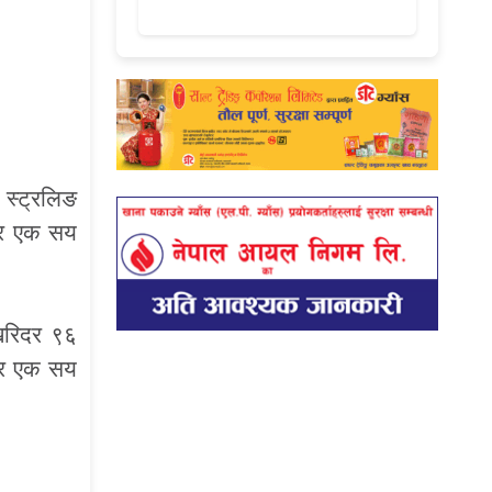
 स्ट्रलिङ
िदर एक सय
 खरिदर ९६
ीदर एक सय