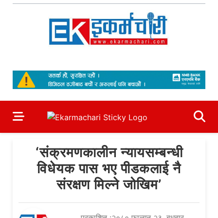
Skip
to
content
Ekarmachari
#1 Online Newsportal
‘संक्रमणकालीन न्यायसम्बन्धी
विधेयक पास भए पीडकलाई नै
संरक्षण मिल्ने जोखिम’
प्रकाशित :२०८० फाल्गुन २३, बुधबार