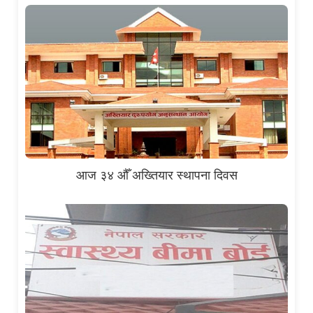
आज ३४ औँ अख्तियार स्थापना दिवस