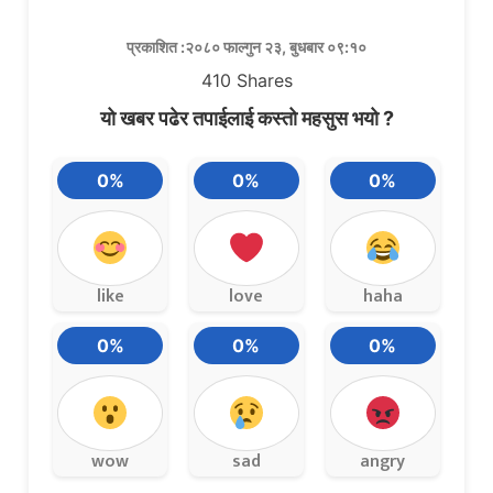
प्रकाशित :२०८० फाल्गुन २३, बुधबार ०९:१०
410
Shares
यो खबर पढेर तपाईलाई कस्तो महसुस भयो ?
0%
0%
0%
like
love
haha
0%
0%
0%
wow
sad
angry