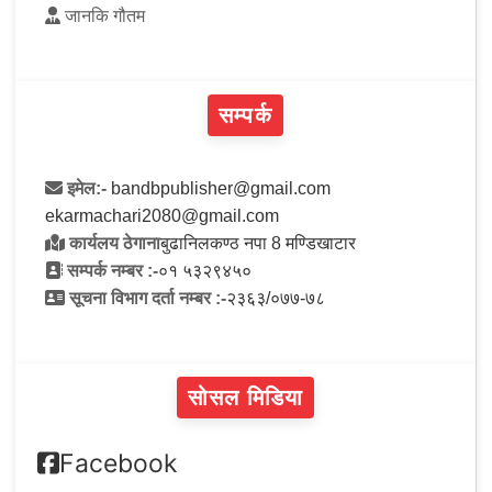
जानकि गौतम
सम्पर्क
इमेल:-
bandbpublisher@gmail.com
ekarmachari2080@gmail.com
कार्यलय ठेगाना
बुढानिलकण्ठ नपा 8 मण्डिखाटार
सम्पर्क नम्बर :-
०१ ५३२९४५०
सूचना विभाग दर्ता नम्बर :-
२३६३/०७७-७८
सोसल मिडिया
Facebook