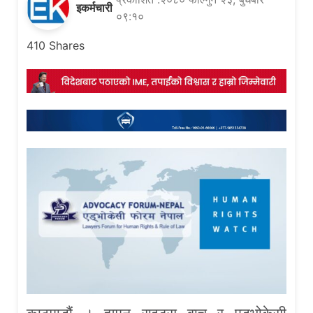
इकर्मचारी
०९:१०
410
Shares