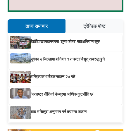
ताजा समाचार
ट्रेन्डिङ पोष्ट
हेटौँडा उपमहानगरमा ‘शून्य फोहर’ महाअभियान सुरु
पूर्वका ५ जिल्लामा शनिबार १२ घण्टा विद्युत् अवरुद्ध हुने
राष्ट्रियसभा बैठक साउन २७ गते
‘परराष्ट्र नीतिको केन्द्रमा आर्थिक कूटनीति छ’
बाघ र चितुवा अनुगमन गर्न क्यामरा जडान