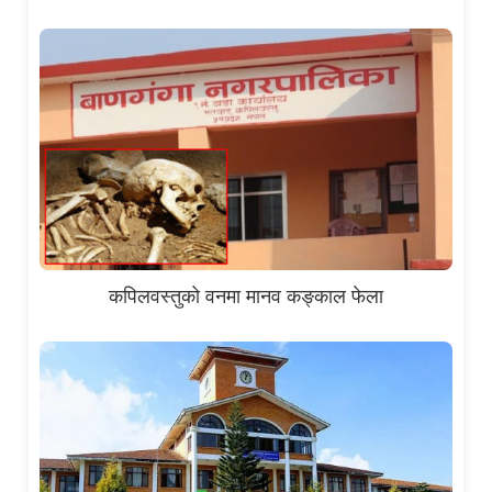
कपिलवस्तुको वनमा मानव कङ्काल फेला