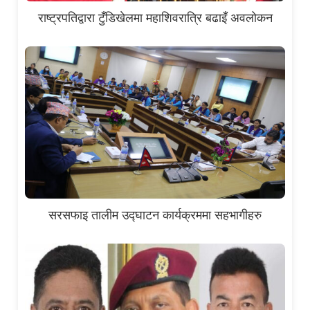
राष्ट्रपतिद्वारा टुँडिखेलमा महाशिवरात्रि बढाइँ अवलोकन
सरसफाइ तालीम उद्घाटन कार्यक्रममा सहभागीहरु