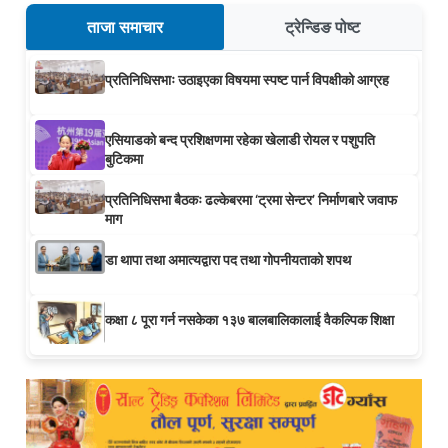
ताजा समाचार
ट्रेन्डिङ पोष्ट
प्रतिनिधिसभाः उठाइएका विषयमा स्पष्ट पार्न विपक्षीको आग्रह
एसियाडको बन्द प्रशिक्षणमा रहेका खेलाडी रोयल र पशुपति
बुटिकमा
प्रतिनिधिसभा बैठकः ढल्केबरमा ‘ट्रमा सेन्टर’ निर्माणबारे जवाफ
माग
डा थापा तथा अमात्यद्वारा पद तथा गोपनीयताको शपथ
कक्षा ८ पूरा गर्न नसकेका १३७ बालबालिकालाई वैकल्पिक शिक्षा