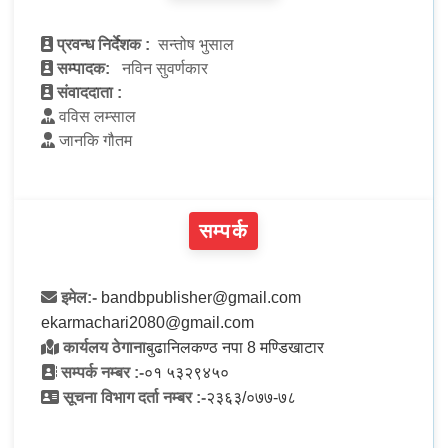
प्रवन्ध निर्देशक :
सन्तोष भुसाल
सम्पादक:
नविन सुवर्णकार
संवाददाता :
वविस लम्साल
जानकि गौतम
सम्पर्क
इमेल:-
bandbpublisher@gmail.com
ekarmachari2080@gmail.com
कार्यलय ठेगाना
बुढानिलकण्ठ नपा 8 मण्डिखाटार
सम्पर्क नम्बर :-
०१ ५३२९४५०
सूचना विभाग दर्ता नम्बर :-
२३६३/०७७-७८