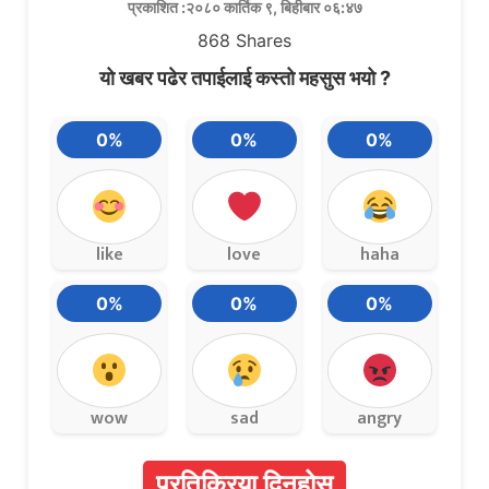
प्रकाशित :२०८० कार्तिक ९, बिहीबार ०६:४७
868
Shares
यो खबर पढेर तपाईलाई कस्तो महसुस भयो ?
0%
0%
0%
like
love
haha
0%
0%
0%
wow
sad
angry
प्रतिक्रिया दिनुहोस्