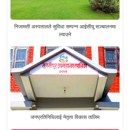
निजामती अस्पतालले सुविधा सम्पन्न आईसीयू सञ्चालनमा
ल्याउने
जनप्रतिनिधिलाई नेतृत्व विकास तालिम