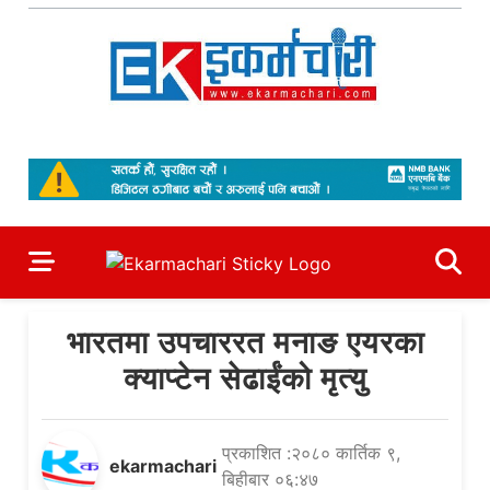
Skip
to
content
Ekarmachari
#1 Online Newsportal
भारतमा उपचाररत मनाङ एयरका
क्याप्टेन सेढाईंको मृत्यु
प्रकाशित :२०८० कार्तिक ९,
ekarmachari
बिहीबार ०६:४७