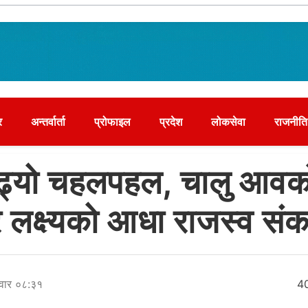
र
अन्तर्वार्ता
प्रोफाइल
प्रदेश
लोकसेवा
राजनीति
बढ्यो चहलपहल, चालु आवक
ार लक्ष्यको आधा राजस्व स
वार ०८:३१
4