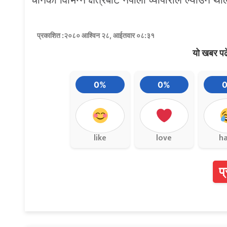
प्रकाशित :२०८० आश्विन २८, आईतवार ०८:३१
यो खबर पढ
0%
0%
like
love
h
प