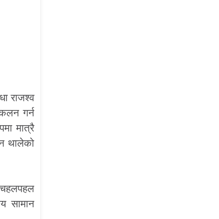
धा राजश्व
ंकलन गर्न
ा मात्रै
्न थालेको
मा चहलपहल
ीय सामान