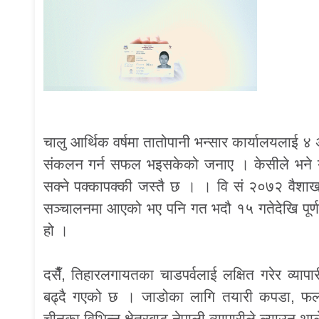
चालु आर्थिक वर्षमा तातोपानी भन्सार कार्यालयलाई ४ 
संकलन गर्न सफल भइसकेको जनाए । केसीले भने यस्तै 
सक्ने पक्कापक्की जस्तै छ । । वि सं २०७२ वैशा
सञ्चालनमा आएको भए पनि गत भदौ १५ गतेदेखि पूर्
हो ।
दसैँ, तिहारलगायतका चाडपर्वलाई लक्षित गरेर व्य
बढ्दै गएको छ । जाडोका लागि तयारी कपडा, फलफूल
चीनका विभिन्न क्षेत्रबाट नेपाली व्यापारीले ल्याउन थ