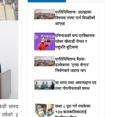
प्रतिनिधिसभाः उठाइएका
विषयमा स्पष्ट पार्न विपक्षीको
आग्रह
एसियाडको बन्द प्रशिक्षणमा
रहेका खेलाडी रोयल र
पशुपति बुटिकमा
प्रतिनिधिसभा बैठकः
ढल्केबरमा ‘ट्रमा सेन्टर’
निर्माणबारे जवाफ माग
डा थापा तथा अमात्यद्वारा पद
तथा गोपनीयताको शपथ
केही समय
कक्षा ८ पूरा गर्न नसकेका
१३७ बालबालिकालाई
 वर्षको ३