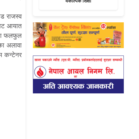
वैकल्पिक शिक्षा
ोड राजस्व
बाट आयात
सँग फलफुल
सका अलावा
म कन्टेनर