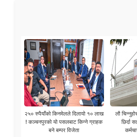
२५० रुपैयाँको किनमेलले दिलायो १० लाख
लौ चिन्नुह
! कञ्चनपुरको यो पसलबाट किन्ने ग्राहक
छिर्दा स
बने बम्पर विजेता
कर्मच