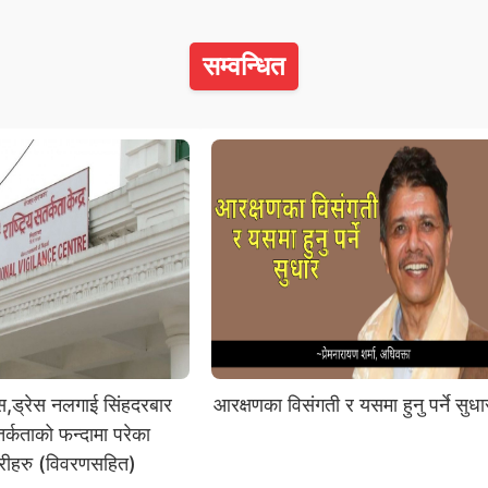
सम्वन्धित
ोस,ड्रेस नलगाई सिंहदरबार
आरक्षणका विसंगती र यसमा हुनु पर्ने सुधा
तर्कताको फन्दामा परेका
ारीहरु (विवरणसहित)