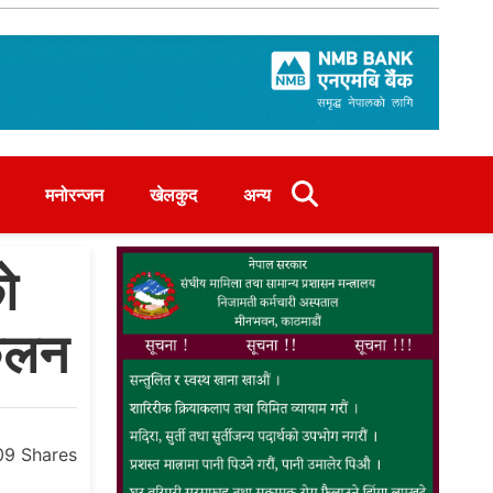
मनोरन्जन
खेलकुद
अन्य
ो
ंकलन
09
Shares