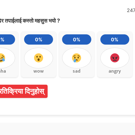
24
ेर तपाईलाई कस्तो महसुस भयो ?
0%
0%
0%
0%
aha
wow
sad
angry
्रतिक्रिया दिनुहोस्