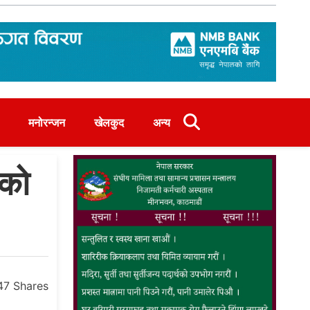
मनोरन्जन
खेलकुद
अन्य
एको
47
Shares