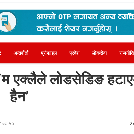
र
अन्तर्वार्ता
प्रोफाइल
प्रदेश
लोकसेवा
राजनीति
म एक्लैले लोडसेडिङ हटा
हैन’
ार ०७:५५
2