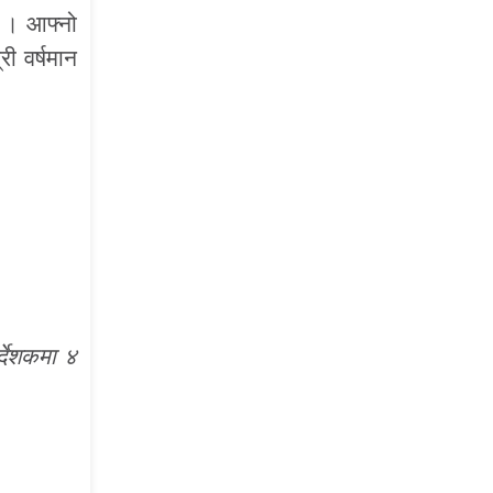
न । आफ्नो
री वर्षमान
्देशकमा ४