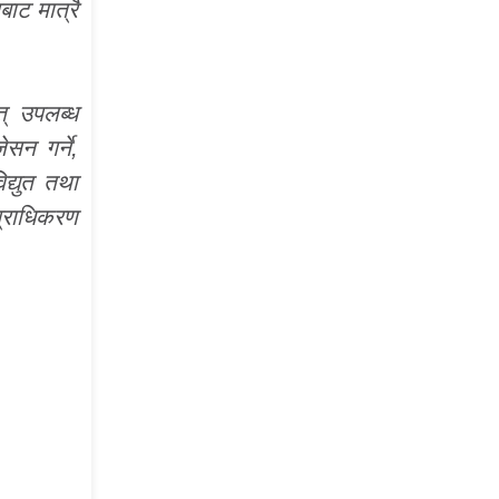
ाट मात्रै
त् उपलब्ध
सन गर्ने,
द्युत तथा
प्राधिकरण