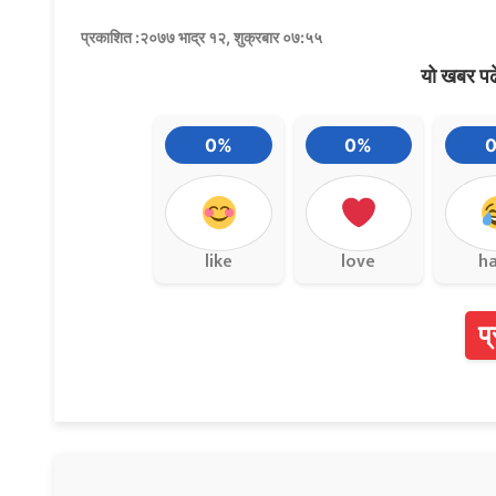
प्रकाशित :२०७७ भाद्र १२, शुक्रबार ०७:५५
यो खबर पढ
0%
0%
like
love
h
प