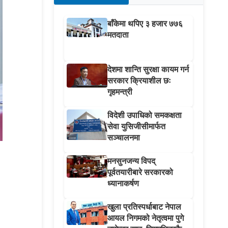
बाँकेमा थपिए ३ हजार ७७६
मतदाता
देशमा शान्ति सुरक्षा कायम गर्न
सरकार क्रियाशील छः
गृहमन्त्री
विदेशी उपाधिको समकक्षता
सेवा युसिजीसीमार्फत
सञ्चालनमा
मनसुनजन्य विपद्
पूर्वतयारीबारे सरकारको
ध्यानाकर्षण
खुला प्रतिस्पर्धाबाट नेपाल
आयल निगमको नेतृत्वमा पुगे