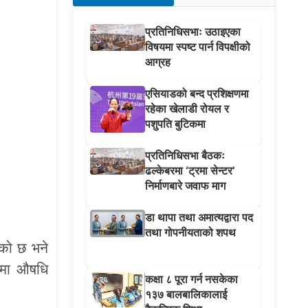
प्रतिनिधिसभाः उठाइएका
विषयमा स्पष्ट पार्न विपक्षीको
आग्रह
एसियाडको बन्द प्रशिक्षणमा
रहेका खेलाडी रोयल र
पशुपति बुटिकमा
प्रतिनिधिसभा बैठकः
ढल्केबरमा ‘ट्रमा सेन्टर’
निर्माणबारे जवाफ माग
डा थापा तथा अमात्यद्वारा पद
तथा गोपनीयताको शपथ
ेको छ भने
लीमा औषधि
कक्षा ८ पूरा गर्न नसकेका
१३७ बालबालिकालाई