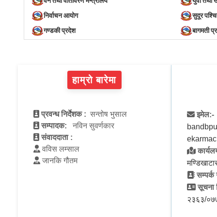
वन तथा वातावरण मन्त्रालय
युवा तथा 
निर्वाचन आयोग
सुदूर पश्च
गण्डकी प्रदेश
बागमती प्
हाम्रो बारेमा
प्रवन्ध निर्देशक :
सन्तोष भुसाल
इमेल:-
सम्पादक:
नविन सुवर्णकार
bandbpu
संवाददाता :
ekarmac
वविस लम्साल
कार्यलय
जानकि गौतम
मण्डिखाटा
सम्पर्क 
सूचना व
२३६३/०७