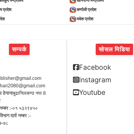
खेलकुद मन्त्रालय
खानेपानी मन्त्रालय
िम प्रदेश
कर्णाली प्रदेश
रदेश
मधेश प्रदेश
सम्पर्क
सोसल मिडिया
Facebook
blisher@gmail.com
Instagram
hari2080@gmail.com
Youtube
 ठेगाना
बुढानिलकण्ठ नपा 8
र
नम्बर :-
०१ ५३२९४५०
िभाग दर्ता नम्बर :-
७-७८