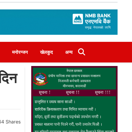
मनोरन्जन
खेलकुद
अन्य
 दिन
64
Shares