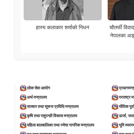
हास्य कलाकार शर्माको निधन
चौतर्फी विवा
नेपालका अड्
लोक सेवा आयोग
प्रधानमन्त
अर्थ मन्त्रालय
परराष्ट्र म
सञ्‍चार तथा सूचना प्रविधि मन्त्रालय
भौतिक पूर्
कृषि तथा पशुपन्छी विकास मन्त्रालय
ऊर्जा, जल
महिला बालबालिका तथा ज्येष्ठ नागरिक मन्त्रालय
भूमि व्यव