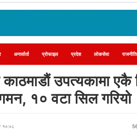
र
अन्तर्वार्ता
प्रोफाइल
प्रदेश
लोकसेवा
राजनीति
ारा काठमाडौं उपत्यकामा एकै
ुगमन, १० वटा सिल गरियो
र १०:०८
5