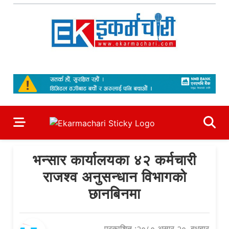
Skip
to
content
Ekarmachari
#1 Online Newsportal
भन्सार कार्यालयका ४२ कर्मचारी
राजश्व अनुसन्धान विभागको
छानबिनमा
प्रकाशित :२०८० असार २०, बुधबार