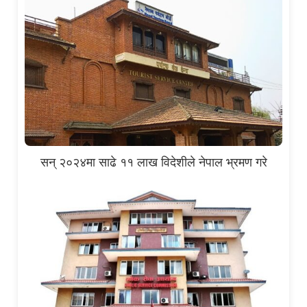
सन् २०२४मा साढे ११ लाख विदेशीले नेपाल भ्रमण गरे