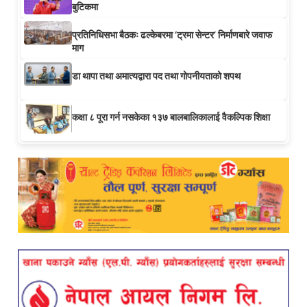
बुटिकमा
प्रतिनिधिसभा बैठकः ढल्केबरमा ‘ट्रमा सेन्टर’ निर्माणबारे जवाफ
माग
डा थापा तथा अमात्यद्वारा पद तथा गोपनीयताको शपथ
कक्षा ८ पूरा गर्न नसकेका १३७ बालबालिकालाई वैकल्पिक शिक्षा