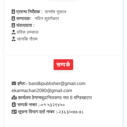
प्रवन्ध निर्देशक :
सन्तोष भुसाल
सम्पादक:
नविन सुवर्णकार
संवाददाता :
वविस लम्साल
जानकि गौतम
सम्पर्क
इमेल:-
bandbpublisher@gmail.com
ekarmachari2080@gmail.com
कार्यलय ठेगाना
बुढानिलकण्ठ नपा 8 मण्डिखाटार
सम्पर्क नम्बर :-
०१ ५३२९४५०
सूचना विभाग दर्ता नम्बर :-
२३६३/०७७-७८