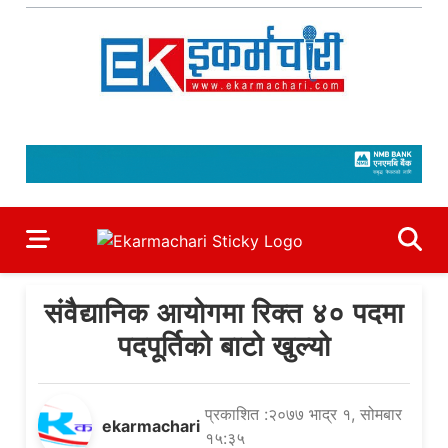
Skip
to
content
Ekarmachari
#1 Online Newsportal
संवैद्यानिक आयोगमा रिक्त ४० पदमा
पदपूर्तिको बाटो खुल्यो
प्रकाशित :२०७७ भाद्र १, सोमबार
ekarmachari
१५:३५