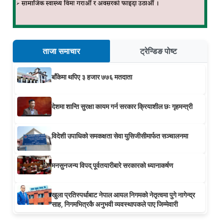
ताजा समाचार
ट्रेन्डिङ पोष्ट
बाँकेमा थपिए ३ हजार ७७६ मतदाता
देशमा शान्ति सुरक्षा कायम गर्न सरकार क्रियाशील छः गृहमन्त्री
विदेशी उपाधिको समकक्षता सेवा युसिजीसीमार्फत सञ्चालनमा
मनसुनजन्य विपद् पूर्वतयारीबारे सरकारको ध्यानाकर्षण
खुला प्रतिस्पर्धाबाट नेपाल आयल निगमको नेतृत्वमा पुगे नागेन्द्र
साह, निगमभित्रकै अनुभवी व्यवस्थापकले पाए जिम्मेवारी