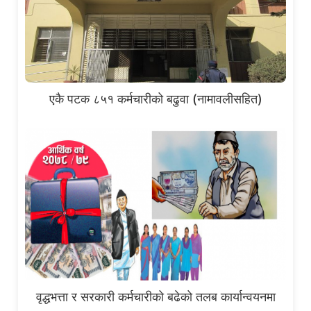
एकै पटक ८५१ कर्मचारीको बढुवा (नामावलीसहित)
वृद्धभत्ता र सरकारी कर्मचारीको बढेको तलब कार्यान्वयनमा