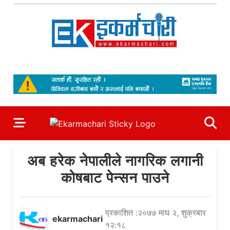
Skip
to
content
Ekarmachari
#1 Online Newsportal
अब हरेक नेपालीले नागरिक लगानी
कोषबाट पेन्सन पाउने
प्रकाशित :२०७७ माघ २, शुक्रबार
ekarmachari
१२:१८