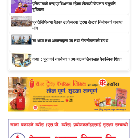
एसियाडको बन्द प्रशिक्षणमा रहेका खेलाडी रोयल र पशुपति
बुटिकमा
प्रतिनिधिसभा बैठकः ढल्केबरमा ‘ट्रमा सेन्टर’ निर्माणबारे जवाफ
माग
डा थापा तथा अमात्यद्वारा पद तथा गोपनीयताको शपथ
कक्षा ८ पूरा गर्न नसकेका १३७ बालबालिकालाई वैकल्पिक शिक्षा