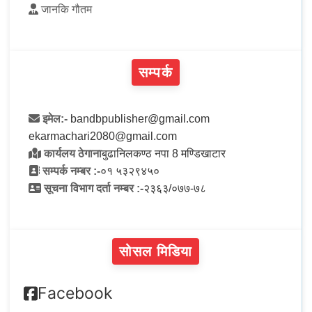
जानकि गौतम
सम्पर्क
इमेल:-
bandbpublisher@gmail.com
ekarmachari2080@gmail.com
कार्यलय ठेगाना
बुढानिलकण्ठ नपा 8 मण्डिखाटार
सम्पर्क नम्बर :-
०१ ५३२९४५०
सूचना विभाग दर्ता नम्बर :-
२३६३/०७७-७८
सोसल मिडिया
Facebook