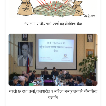
नेपालमा संघीयताले खर्च बढ्योःविश्व बैंक
यस्तो छ रक्षा,उर्जा,जलश्रोत र महिला मन्त्रालयको चौमासिक
प्रगति