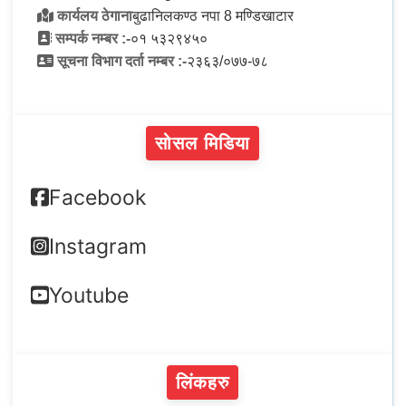
कार्यलय ठेगाना
बुढानिलकण्ठ नपा 8 मण्डिखाटार
सम्पर्क नम्बर :-
०१ ५३२९४५०
सूचना विभाग दर्ता नम्बर :-
२३६३/०७७-७८
सोसल मिडिया
Facebook
Instagram
Youtube
लिंकहरु