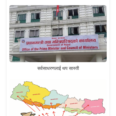
सर्वसाधरणलाई थप सास्ती