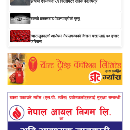
झापामा एक वर्षमा ५१ किलोमिटर सडक कालोपत्र
बसको ठक्करबाट पैदलयात्रीको मृत्यु
ग्यास लुकाएको आरोपमा नेपालगन्जको किराना पसललाई ५० हजार
जरिवाना