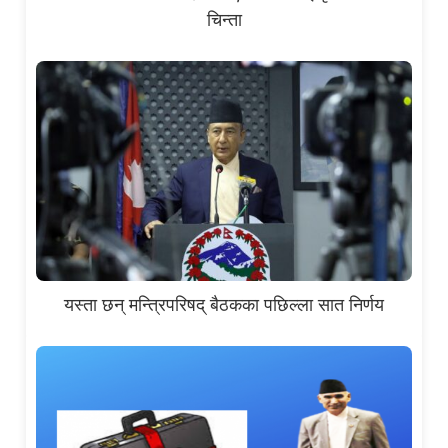
चिन्ता
यस्ता छन् मन्त्रिपरिषद् बैठकका पछिल्ला सात निर्णय