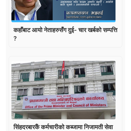
कहाँबाट आयो नेताहरुसँग दुई- चार खर्बको सम्पत्ति
?
सिंहदरबारकैं कर्मचारीको कब्जामा निजामती सेवा