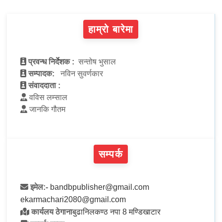
हाम्रो बारेमा
प्रवन्ध निर्देशक :
सन्तोष भुसाल
सम्पादक:
नविन सुवर्णकार
संवाददाता :
वविस लम्साल
जानकि गौतम
सम्पर्क
इमेल:-
bandbpublisher@gmail.com
ekarmachari2080@gmail.com
कार्यलय ठेगाना
बुढानिलकण्ठ नपा 8 मण्डिखाटार