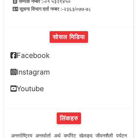
सम्पर्क नम्बर :-
०१ ५३२९४५०
सूचना विभाग दर्ता नम्बर :-
२३६३/०७७-७८
सोसल मिडिया
Facebook
Instagram
Youtube
लिंकहरु
अन्तर्राष्ट्रिय
अन्तर्वार्ता
अर्थ
कर्पोरेट
खेलकुद
जीवनशैली
पर्यटन