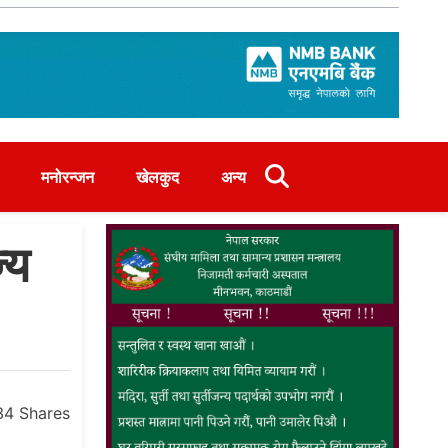
मनोरन्जन
खेलकुद
अन्य
्य
34
Shares