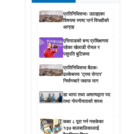
प्रतिनिधिसभाः उठाइएका
विषयमा स्पष्ट पार्न विपक्षीको
आग्रह
एसियाडको बन्द प्रशिक्षणमा
रहेका खेलाडी रोयल र
पशुपति बुटिकमा
प्रतिनिधिसभा बैठकः
ढल्केबरमा ‘ट्रमा सेन्टर’
निर्माणबारे जवाफ माग
डा थापा तथा अमात्यद्वारा पद
तथा गोपनीयताको शपथ
कक्षा ८ पूरा गर्न नसकेका
१३७ बालबालिकालाई