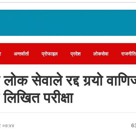
र
अन्तर्वार्ता
प्रोफाइल
प्रदेश
लोकसेवा
राजनीति
ोक सेवाले रद्द गर्‍यो वाणिज
 लिखित परीक्षा
र ०७:४४
6