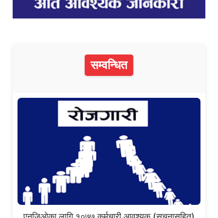
सम्वन्धित
एनजिओका लागि १०७७ कर्मचारी आवश्यक (सूचनासहित)