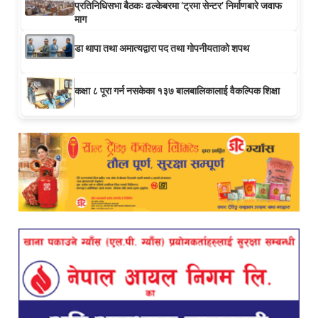
प्रतिनिधिसभा बैठकः ढल्केबरमा ‘ट्रमा सेन्टर’ निर्माणबारे जवाफ
माग
डा थापा तथा अमात्यद्वारा पद तथा गोपनीयताको शपथ
कक्षा ८ पूरा गर्न नसकेका १३७ बालबालिकालाई वैकल्पिक शिक्षा