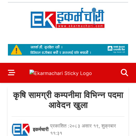
Skip
to
content
Ekarmachari
#1 Online Newsportal
कृषि सामग्री कम्पनीमा विभिन्न पदमा
आवेदन खुला
प्रकाशित :२०८३ असार १९, शुक्रबार
इकर्मचारी
११:३१