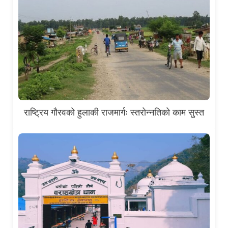
राष्ट्रिय गौरवको हुलाकी राजमार्गः स्तरोन्नतिको काम सुस्त