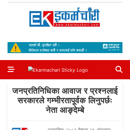
Skip
to
content
Ekarmachari
#1 Online Newsportal
जनप्रतिनिधिका आवाज र प्रश्नलाई
सरकारले गम्भीरतापूर्वक लिनुपर्छः
नेता आङ्देम्बे
प्रकाशित :२०८३ बैशाख २९, मंगलवार