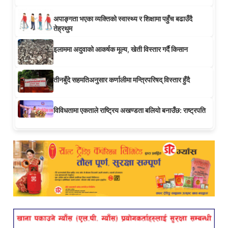
अपाङ्गता भएका व्यक्तिको स्वास्थ्य र शिक्षामा पहुँच बढाउँदै
तेह्रथुम
इलाममा अदुवाको आकर्षक मूल्य, खेती विस्तार गर्दै किसान
तीनबुँदे सहमतिअनुसार कर्णालीमा मन्त्रिपरिषद् विस्तार हुँदै
विविधतामा एकताले राष्ट्रिय अखण्डता बलियो बनाउँछ: राष्ट्रपति