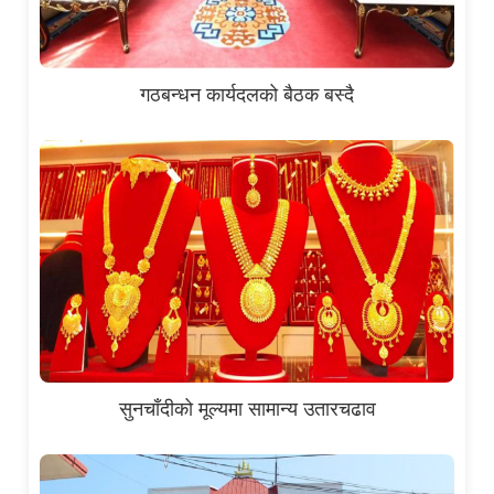
गठबन्धन कार्यदलको बैठक बस्दै
सुनचाँदीको मूल्यमा सामान्य उतारचढाव