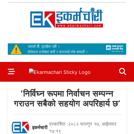
Skip
to
content
Ekarmachari
#1 Online Newsportal
‘निर्विघ्न रूपमा निर्वाचन सम्पन्न
गराउन सबैको सहयोग अपरिहार्य छ’
प्रकाशित :२०८२ फाल्गुन १७, आईतवार
इकर्मचारी
१४:१९