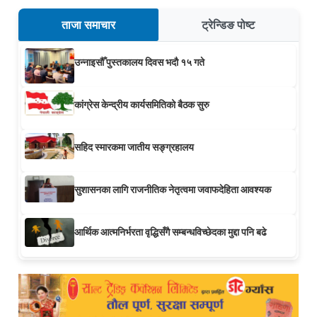
ताजा समाचार
ट्रेन्डिङ पोष्ट
उन्नाइसौँ पुस्तकालय दिवस भदौ १५ गते
कांग्रेस केन्द्रीय कार्यसमितिको बैठक सुरु
सहिद स्मारकमा जातीय सङ्ग्रहालय
सुशासनका लागि राजनीतिक नेतृत्वमा जवाफदेहिता आवश्यक
आर्थिक आत्मनिर्भरता वृद्धिसँगै सम्बन्धविच्छेदका मुद्दा पनि बढे