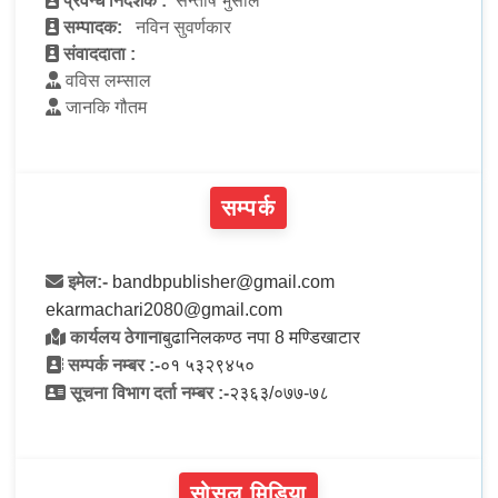
प्रवन्ध निर्देशक :
सन्तोष भुसाल
सम्पादक:
नविन सुवर्णकार
संवाददाता :
वविस लम्साल
जानकि गौतम
सम्पर्क
इमेल:-
bandbpublisher@gmail.com
ekarmachari2080@gmail.com
कार्यलय ठेगाना
बुढानिलकण्ठ नपा 8 मण्डिखाटार
सम्पर्क नम्बर :-
०१ ५३२९४५०
सूचना विभाग दर्ता नम्बर :-
२३६३/०७७-७८
सोसल मिडिया