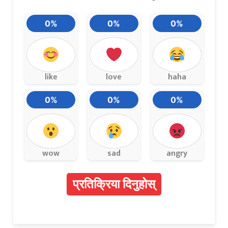
0%
0%
0%
like
love
haha
0%
0%
0%
wow
sad
angry
प्रतिक्रिया दिनुहोस्