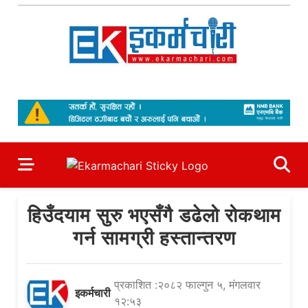
Skip
to
content
Ekarmachari
#1 Online Newsportal
हिउँदयाम सुरु भएसँगै डढेलो रोकथाम
गर्न सामग्री हस्तान्तरण
प्रकाशित :२०८२ फाल्गुन ५, मंगलवार
इकर्मचारी
१२:५३