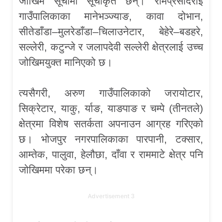
जोखिम सूचीमा सूचीकृत छन्। रामप्रसादराई
गाउँपालिकाका मानेभञ्ज्याङ, कावा दोभान,
सीतेडाँडा–मुलरेडाँडा–चिलाउनेटार, बेहेरे–बडहरे,
सल्लेरी, कटुन्जे र जलापदेवी सल्लेरी क्षेत्रलाई उच्च
जोखिमयुक्त मानिएको छ।
त्यसैगरी, अरुण गाउँपालिकाको जरायोटार,
सिक्रेटार, याकु, र्याङ, याङपाङ र चम्पे (तीनतले)
क्षेत्रमा विशेष सतर्कता अपनाउन आग्रह गरिएको
छ। भोजपुर नगरपालिकाका पारपानी, टक्सार,
आम्तेक, पालुवा, हेलौछा, दाँवा र राममाटे क्षेत्र पनि
जोखिममा परेका छन्।
Advertisement 3