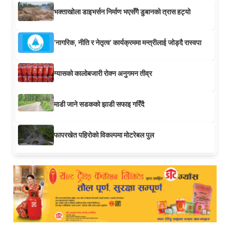
भक्ताखोला डाइभर्सन निर्माण भएसँगै डुबानको त्रास हट्यो
‘नागरिक, नीति र नेतृत्व’ कार्यक्रममा मन्त्रीलाई जोड्दै रास्वपा
ग्यासको कालोबजारी रोक्न अनुगमन तीव्र
माडी जाने सडकको झाडी सफाइ गरिँदै
फापरखेत पहिरोको विकल्पमा मोटरेबल पुल