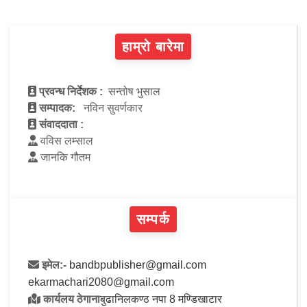
हाम्रो बारेमा
प्रवन्ध निर्देशक :
सन्तोष भुसाल
सम्पादक:
नविन सुवर्णकार
संवाददाता :
वविस लम्साल
जानकि गौतम
सम्पर्क
इमेल:-
bandbpublisher@gmail.com
ekarmachari2080@gmail.com
कार्यलय ठेगाना
बुढानिलकण्ठ नपा 8 मण्डिखाटार