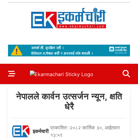
Skip
to
content
Ekarmachari
#1 Online Newsportal
नेपालले कार्वन उत्सर्जन न्यून, क्षति
धेरै
प्रकाशित :२०८२ कार्तिक ३०, आईतवार
इकर्मचारी
१३:५९