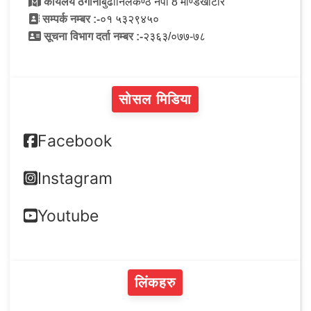
कार्यलय ठेगाना
बुढानिलकण्ठ नपा 8 मण्डिखाटार
सम्पर्क नम्बर :-
०१ ५३२९४५०
सूचना विभाग दर्ता नम्बर :-
२३६३/०७७-७८
सोसल मिडिया
Facebook
Instagram
Youtube
लिंकहरु