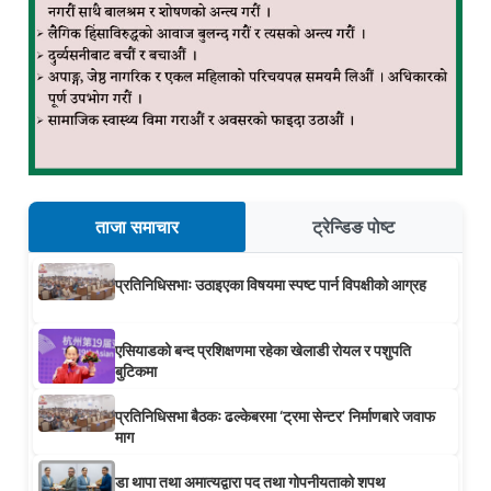
ताजा समाचार
ट्रेन्डिङ पोष्ट
प्रतिनिधिसभाः उठाइएका विषयमा स्पष्ट पार्न विपक्षीको आग्रह
एसियाडको बन्द प्रशिक्षणमा रहेका खेलाडी रोयल र पशुपति
बुटिकमा
प्रतिनिधिसभा बैठकः ढल्केबरमा ‘ट्रमा सेन्टर’ निर्माणबारे जवाफ
माग
डा थापा तथा अमात्यद्वारा पद तथा गोपनीयताको शपथ