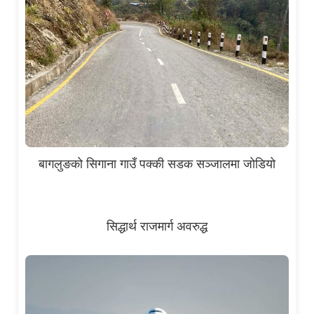
बागलुङको सिगाना गाउँ पक्की सडक सञ्जालमा जोडियो
सिद्धार्थ राजमार्ग अवरुद्ध