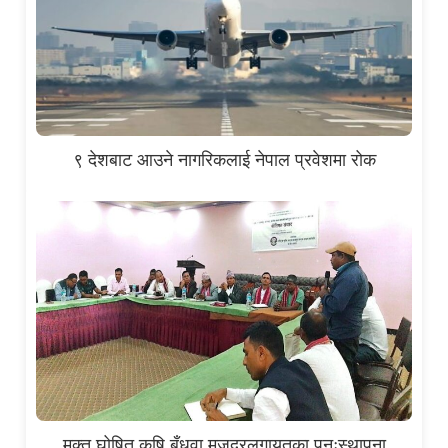
९ देशबाट आउने नागरिकलाई नेपाल प्रवेशमा रोक
मुक्त घोषित कृषि बँधुवा मजदुरलगायतका पुनःस्थापना