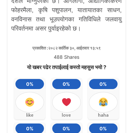
देशले भोग्नुपरेको छ। आगलागी, औद्योगिकीकरण
फोहरमैला, कृषि पशुपालन, यातायातका साधन,
वनविनास तथा भूउपयोगका गतिविधिले जलवायु
परिवर्तनमा असर पुर्याइरहेको छ।
प्रकाशित :२०८२ कार्तिक ३०, आईतवार १३:५९
488
Shares
यो खबर पढेर तपाईलाई कस्तो महसुस भयो ?
0%
0%
0%
like
love
haha
0%
0%
0%