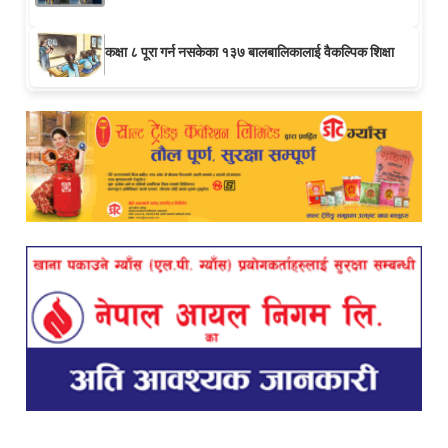
कक्षा ८ पूरा गर्न नसकेका १३७ बालबालिकालाई वैकल्पिक शिक्षा