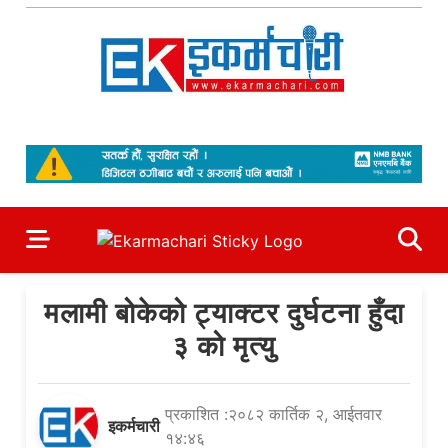
Skip
to
content
Ekarmachari
#1 Online Newsportal
मलामी बोकेको ट्याक्टर दुर्घटना हुँदा
३ को मृत्यु
प्रकाशित :२०८२ कार्तिक २, आईतवार
इकर्मचारी
१४:४६