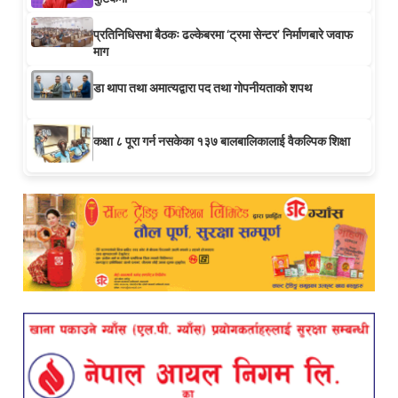
प्रतिनिधिसभा बैठकः ढल्केबरमा ‘ट्रमा सेन्टर’ निर्माणबारे जवाफ
माग
डा थापा तथा अमात्यद्वारा पद तथा गोपनीयताको शपथ
कक्षा ८ पूरा गर्न नसकेका १३७ बालबालिकालाई वैकल्पिक शिक्षा