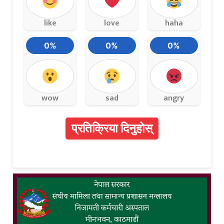
like
love
haha
0%
0%
0%
wow
sad
angry
प्रतिक्रिया दिनुहोस्