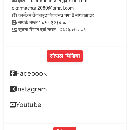
इमेल:-
bandbpublisher@gmail.com
ekarmachari2080@gmail.com
कार्यलय ठेगाना
बुढानिलकण्ठ नपा 8 मण्डिखाटार
सम्पर्क नम्बर :-
०१ ५३२९४५०
सूचना विभाग दर्ता नम्बर :-
२३६३/०७७-७८
सोसल मिडिया
Facebook
Instagram
Youtube